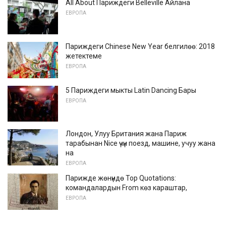
All About Париждеги Belleville Айлана
ЕВРОПА
Париждеги Chinese New Year белгилөө: 2018
жетектеме
ЕВРОПА
5 Париждеги мыкты Latin Dancing Бары
ЕВРОПА
Лондон, Улуу Британия жана Париж
тарабынан Nice үчүн поезд, машине, учуу жана
на
ЕВРОПА
Парижде жөнүндө Top Quotations:
командалардын From көз караштар,
ЕВРОПА