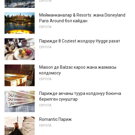
ЕВРОПА
Мейманканалар & Resorts: жана Disneyland
Paris Around бол кайдан
ЕВРОПА
Парижде 8 Coziest жолдору Hygge рахат
ЕВРОПА
Maison де Balzac кароо жана жазмасы
колдомосу
ЕВРОПА
Парижде акчаны туура колдонуу боюнча
берилген сунуштар
ЕВРОПА
Romantic Париж
ЕВРОПА