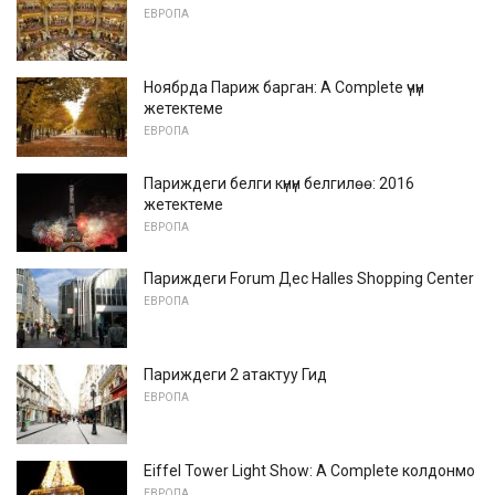
ЕВРОПА
Ноябрда Париж барган: A Complete үчүн
жетектеме
ЕВРОПА
Париждеги белги күнүн белгилөө: 2016
жетектеме
ЕВРОПА
Париждеги Forum Дес Halles Shopping Center
ЕВРОПА
Париждеги 2 атактуу Гид
ЕВРОПА
Eiffel Tower Light Show: A Complete колдонмо
ЕВРОПА