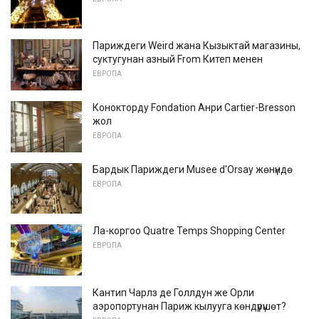
Париждеги Weird жана Кызыктай магазины,
суктугунан азный From Китеп менен
ЕВРОПА
Конокторду Fondation Анри Cartier-Bresson
жол
ЕВРОПА
Бардык Париждеги Musee d'Orsay жөнүндө
ЕВРОПА
Ла-коргоо Quatre Temps Shopping Center
ЕВРОПА
Кантип Чарлз де Голлдун же Орли
аэропортунан Париж кылууга көндүрүшөт?