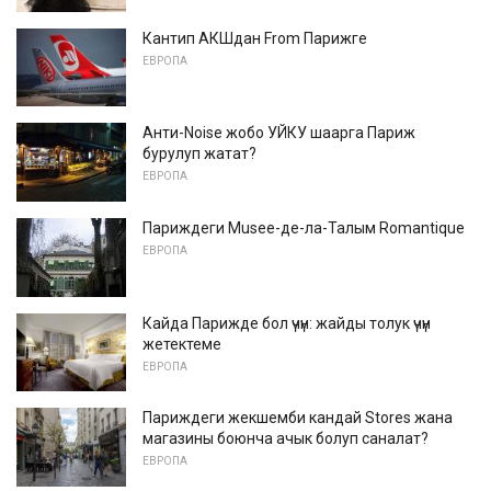
Кантип АКШдан From Парижге
ЕВРОПА
Анти-Noise жобо УЙКУ шаарга Париж
бурулуп жатат?
ЕВРОПА
Париждеги Musee-де-ла-Талым Romantique
ЕВРОПА
Кайда Парижде бол үчүн: жайды толук үчүн
жетектеме
ЕВРОПА
Париждеги жекшемби кандай Stores жана
магазины боюнча ачык болуп саналат?
ЕВРОПА