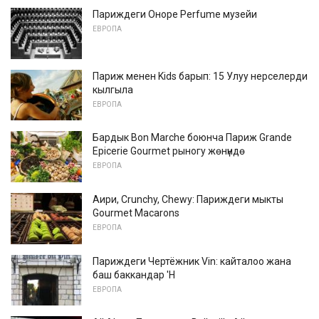
Париждеги Оноре Perfume музейи
ЕВРОПА
Париж менен Kids барып: 15 Улуу нерселерди
кылгыла
ЕВРОПА
Бардык Bon Marche боюнча Париж Grande
Epicerie Gourmet рыногу жөнүндө
ЕВРОПА
Аири, Crunchy, Chewy: Париждеги мыкты
Gourmet Macarons
ЕВРОПА
Париждеги Чертёжник Vin: кайталоо жана
баш баккандар 'Н
ЕВРОПА