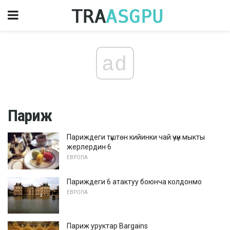
ad
Париж
Париждеги түштөн кийинки чай үчүн мыкты
жерлердин 6
ЕВРОПА
Париждеги 6 атактуу боюнча колдонмо
ЕВРОПА
Париж уруктар Bargains