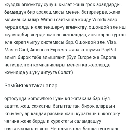
жүздөгөн өзгөчөлүктөрү сунуш кылат жана грек аралдарды,
бөлмөлөрдүн бир аралашмасы менен, батирлерде, жана
мейманканалар. Wimdu сайтында койду Wimdu алар
мурда алдын-ала текшерүү өзгөчөлүктөрү, ошондой эле иш
жүзүндө бир жерде жашап жаткандар, аны карап турган
эле карап чыгуу системасы бар. Ошондой эле, Visa,
MasterCard, American Express жана кошумча PayPal
алып, бирок таба алышпайт. (Бул Europe же Европа
негизделген компаниялары менен көп жерлерде
жөнүндө да ушуну айтууга болот.)
Замбия жатаканалар
ортосунда Somewhere Гуам көп жатакана бар. бул,
адатта, жаш саякатчы багытталган, бирок алардын
көпчүлүгү ар кандай расмий жаш курагынын жогорку
чегине жана бардык курактагы саламдашуу
саякатчыларды жок. Чындыгында, башка тургундар