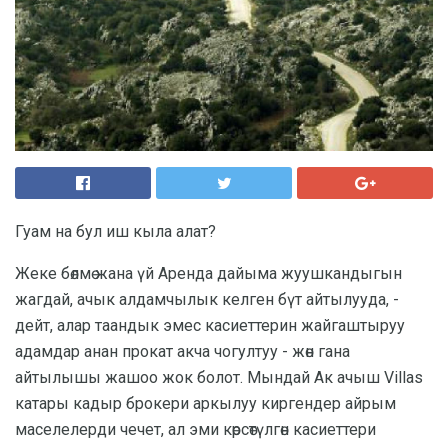
Гуам на бул иш кыла алат?
Жеке бөлмө жана үй Аренда дайыма жуушкандыгын
жагдай, ачык алдамчылык келген бүт айтылууда, -
дейт, алар таандык эмес касиеттерин жайгаштыруу
адамдар анан прокат акча чогултуу - жөн гана
айтылышы жашоо жок болот. Мындай Ак ачыш Villas
катары кадыр брокери аркылуу киргендер айрым
маселелерди чечет, ал эми көрсөтүлгөн касиеттери