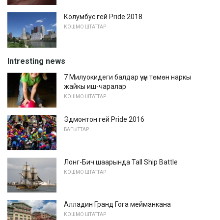
Колумбус гей Pride 2018
КОШМО ШТАТТАР
Intresting news
7 Милуокидеги балдар үчүн төмөн наркы
жайкы иш-чаралар
КОШМО ШТАТТАР
Эдмонтон гей Pride 2016
БАГЫТТАР
Лонг-Бич шаарында Tall Ship Battle
КОШМО ШТАТТАР
Алладин Гранд Гога мейманкана
КОШМО ШТАТТАР