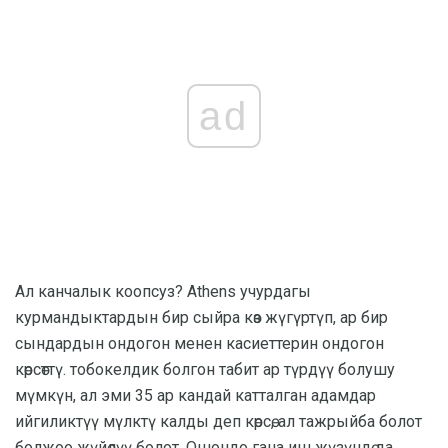
ad
Ал канчалык коопсуз? Athens учурдагы
курмандыктардын бир сыйра көз жүгүртүп, ар бир
сындардын ондогон менен касиеттерин ондогон
көрсөттү. тобокелдик болгон табит ар түрдүү болушу
мүмкүн, ал эми 35 ар кандай катталган адамдар
ийгиликтүү мүлктү калды деп көрсө, ал тажрыйба болот
болжоо жүйөлүү болот. Ошондо гана иш жүзүндө да