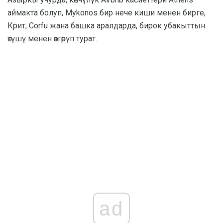
аймакта болуп, Mykonos бир нече киши менен бирге,
Крит, Corfu жана башка аралдарда, бирок убакыттын
өтүшү менен өзгөрүп турат.
ad