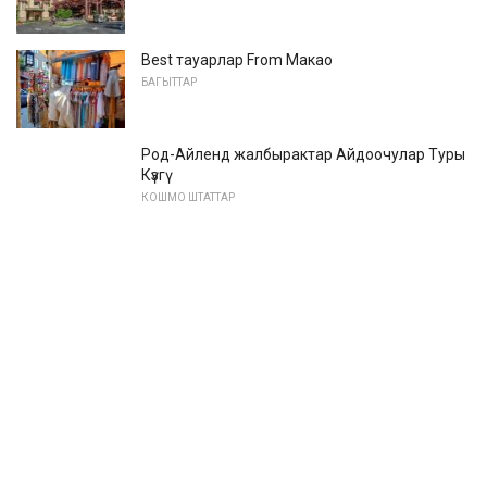
Best тауарлар From Макао
БАГЫТТАР
Род-Айленд жалбырактар ​​Айдоочулар Туры
Күзгү
КОШМО ШТАТТАР