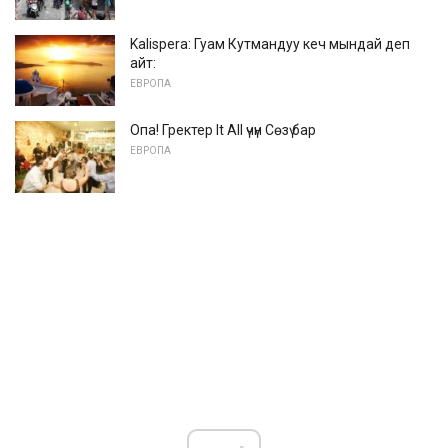
Kalispera: Гуам Кутмандуу кеч мындай деп
айт:
ЕВРОПА
Опа! Гректер It All үчүн Сөзү бар
ЕВРОПА