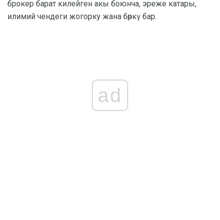
брокер барат килейген акы боюнча, эреже катары,
илимий чендеги жогорку жана бөркү бар.
ad