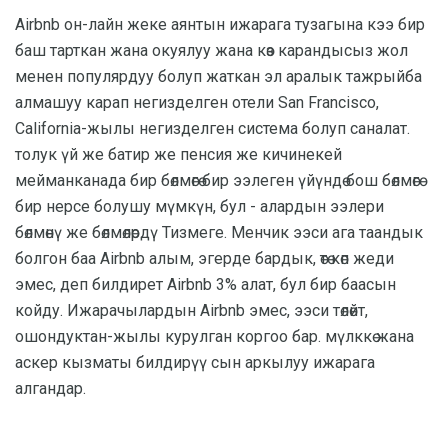
Airbnb он-лайн жеке аянтын ижарага тузагына кээ бир
баш тарткан жана окуялуу жана көз карандысыз жол
менен популярдуу болуп жаткан эл аралык тажрыйба
алмашуу карап негизделген отели San Francisco,
California-жылы негизделген система болуп саналат.
толук үй же батир же пенсия же кичинекей
мейманканада бир бөлмөгө бир ээлеген үйүндө бош бөлмөгө
бир нерсе болушу мүмкүн, бул - алардын ээлери
бөлмөнү же бөлмөлөрдү Тизмеге. Менчик ээси ага таандык
болгон баа Airbnb алым, эгерде бардык, өтө көп жеди
эмес, деп билдирет Airbnb 3% алат, бул бир баасын
койду. Ижарачылардын Airbnb эмес, ээси төлөйт,
ошондуктан-жылы курулган коргоо бар. мүлккө жана
аскер кызматы билдирүү сын аркылуу ижарага
алгандар.