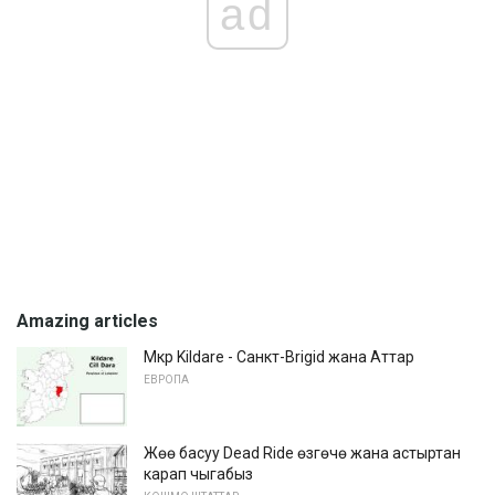
ad
Amazing articles
Мкр Kildare - Санкт-Brigid жана Аттар
ЕВРОПА
Жөө басуу Dead Ride өзгөчө жана астыртан
карап чыгабыз