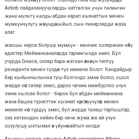
Airbnb пайдалануучуларды катталган
үчүн төлөнгөн
жана мүлктү калды
абдан карап кыянаттык менен
мүмкүнчүлүгү жөнүндө кыйып, сын-пикирлерди жаза
алат.
жакшы нерсе болушу мүмкүн - менчик ээлеринин көбү
адистер Мейманканаларда тармагында эмес. Бул
учурда Greece, силер бара жаткан өлкөнүн типтүү
резиденти менен түздөн-түз мамиле болот. Кандайдыр
бир кыйынчылыкка туш болгондо эмне болсо, ошол
жерде көп силер эмес, дароо чечим мажбурлоо үчүн
эмне кылсак болот - бирок бул абдан мейманкана
жана башка туристтик кызмат көрсөтүүчүлөр менен
мамиле көп түрдүү эмес, бул жерде талаш-тартыштар,
сиз кеткенден кийин бир нече жума же ай үчүн
созулушу ыктымал өз үйүнө кайтып келди.
Азыркы учурда, көпчүлүк Airbnb касиеттери Athens