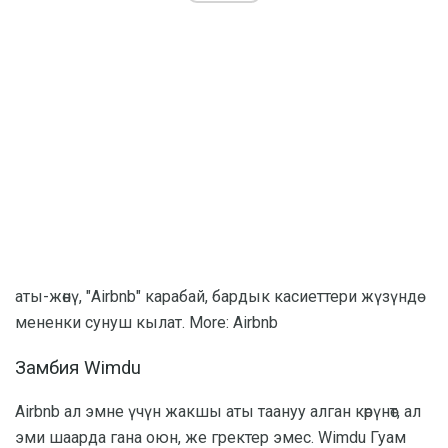
аты-жөнү, "Airbnb" карабай, бардык касиеттери жүзүндө
мененки сунуш кылат. More: Airbnb
Замбия Wimdu
Airbnb ал эмне үчүн жакшы аты таануу алган көрүнөт, ал
эми шаарда гана оюн, же гректер эмес. Wimdu Гуам