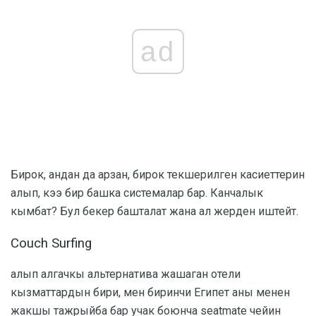
ad
Бирок, андан да арзан, бирок текшерилген касиеттерин
алып, кээ бир башка системалар бар. Канчалык
кымбат? Бул бекер башталат жана ал жерден иштейт.
Couch Surfing
алып алгачкы альтернатива жашаган отели
кызматтардын бири, мен биринчи Египет аны менен
жакшы тажрыйба бар учак боюнча seatmate чейин