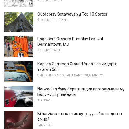
КОШМО ШТАТТАР
Outdoorsy Getaways үчүн Top 10 States
ҮЙ-БҮЛӨ МЕНЕН TRAVEL
Engelbert-Orchard Pumpkin Festival:
Germantown, MD
КОШМО ШТАТТАР
Коргоо Common Ground Унаа Чагымдарга
тартып бол
ЭМГЕКТИ КОРГОО ЖАНА КАМСЫЗДАНДЫРУУ
Norwegian бүткүл берилгендик программасы үчүн
Болумушту пайдасы
AIR TRAVEL
Bilharzia жана кантип кутулууга болот деген
эмне?
БАГЫТТАР