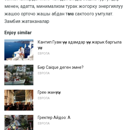
менен, адатта, минимализм турак жогорку энергиялуу
жашоо орточо жашы абдан төмөн сактоого умтулат.
Замбия жатаканалар
Enjoy similar
Кантип Гуам үчүн адамдар үчүн жарык баргыла
үчүн
ЕВРОПА
Бир Caique деген эмне?
ЕВРОПА
Грек-жөнү күн
ЕВРОПА
Гректер Айдоо: А
ЕВРОПА