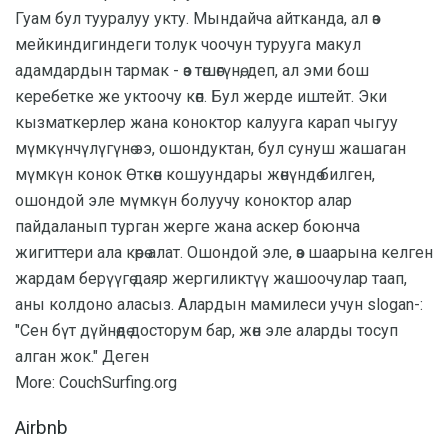
Гуам бул тууралуу укту. Мындайча айтканда, ал өз
мейкиндигиндеги толук чоочун турууга макул
адамдардын тармак - өз төшөгүнө, деп, ал эми бош
керебетке же уктоочу көп. Бул жерде иштейт. Эки
кызматкерлер жана коноктор калууга карап чыгуу
мүмкүнчүлүгүнө ээ, ошондуктан, бул сунуш жашаган
мүмкүн конок Өткөн кошуундары жөнүндө билген,
ошондой эле мүмкүн болуучу коноктор алар
пайдаланып турган жерге жана аскер боюнча
жигиттери ала көрө алат. Ошондой эле, өз шаарына келген
жардам берүүгө даяр жергиликтүү жашоочулар таап,
аны колдоно аласыз. Алардын мамилеси учун slogan-:
"Сен бүт дүйнөдө досторум бар, жөн эле аларды тосуп
алган жок." Деген
More: CouchSurfing.org
Airbnb