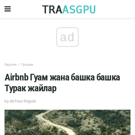
ad
Европа
Греция
Airbnb Гуам жана башка башка
Турак жайлар
by deTraci Regula