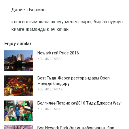
Даниел Берман
кызгылтым жана ак суу менен, сары, бир аз суунун
кимге жамандык эч качан.
Enjoy similar
Newark гей Pride 2016
КОШМО ШТАТТАР
Best Түндүк-Жерси ресторандары Open
жөнүндө билдирүү
КОШМО ШТАТТАР
Белгилөө Патрик күнү 2016 Түндүк Джерси Way!
КОШМО ШТАТТАР
Бул Newark Park Элдин көбү алчанын бар