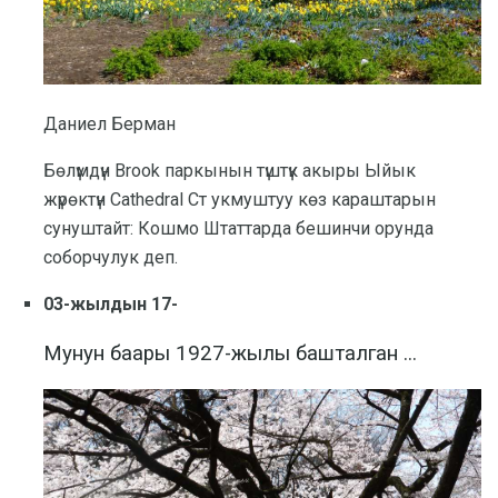
Даниел Берман
Бөлүмдүн Brook паркынын түштүк акыры Ыйык
жүрөктүн Cathedral Ст укмуштуу көз караштарын
сунуштайт: Кошмо Штаттарда бешинчи орунда
соборчулук деп.
03-жылдын 17-
Мунун баары 1927-жылы башталган ...