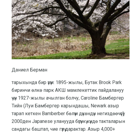
Даниел Берман
тарыхында бир үзүм: 1895-жылы, Бутак Brook Park
биринчи өлкө парк АКШ мамлекеттик пайдалануу
үчүн 1927-жылы ачылган болчу, Caroline Бамбергер
Тийн (Луи Бамбергер карындашы, Newark азыр
тарап кеткен Bamberber бөлүм дүкөндүн негиздөөчүсү)
2000ден Japanese уланууда бүгүнкү күндө такталарын
сандагы баштап, чие гүлү дарактар. Азыр 4,000+