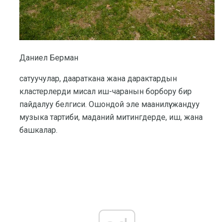
Даниел Берман
сатуучулар, даараткана жана дарактардын
кластерлерди мисал иш-чаранын борбору бир
пайдалуу белгиси. Ошондой эле маанилүү: жандуу
музыка тартиби, маданий митингдерде, иш, жана
башкалар.