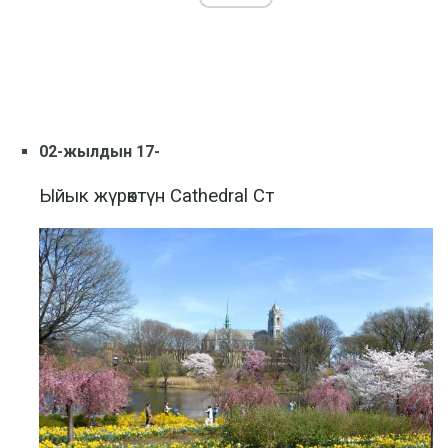
02-жылдын 17-
Ыйык жүрөктүн Cathedral Ст