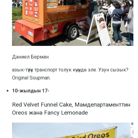
Даниел Берман
азык-түлүк транспорт толук күчүндө эле. Узун сызык?
Original Soupman.
10-жылдын 17-
Red Velvet Funnel Cake, Мамдепартаменттин
Oreos жана Fancy Lemonade