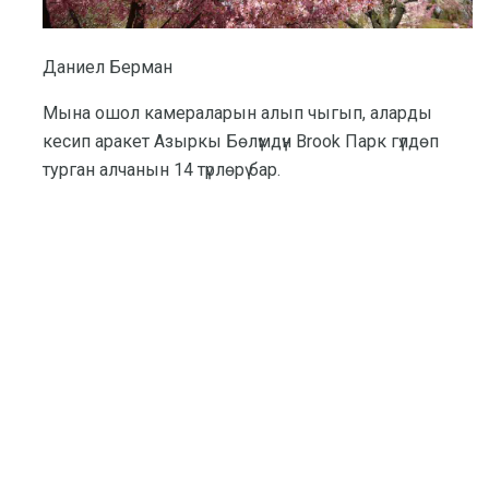
Даниел Берман
Мына ошол камераларын алып чыгып, аларды
кесип аракет Азыркы Бөлүмдүн Brook Парк гүлдөп
турган алчанын 14 түрлөрү бар.