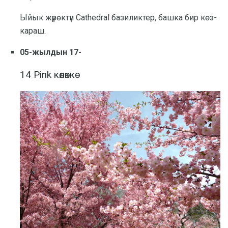
Ыйык жүрөктүн Cathedral базиликтер, башка бир көз-
караш.
05-жылдын 17-
14 Pink көлөккө