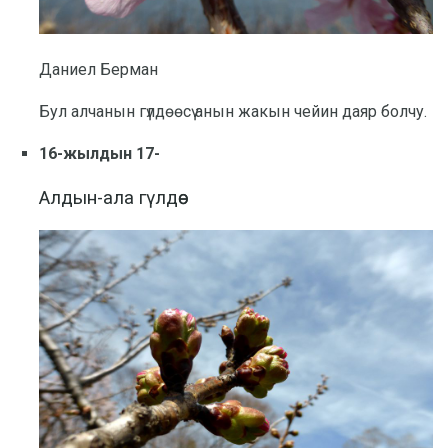
Даниел Берман
Бул алчанын гүлдөөсү анын жакын чейин даяр болчу.
16-жылдын 17-
Алдын-ала гүлдөө