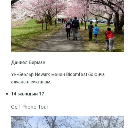
Даниел Берман
Үй-бүлөлөр Newark менен Bloomfest боюнча
алчанын суктанам.
14-жылдын 17-
Cell Phone Tour