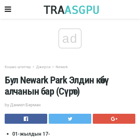
ad
Кошмо штаттар
Джерси
Newark
Бул Newark Park Элдин көбү
алчанын бар (Сүрөт)
by Даниел Берман
01-жылдын 17-