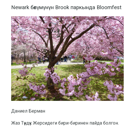
Newark бөлүмүнүн Brook паркында Bloomfest
Даниел Берман
Жаз Түндүк Жерсидеги бири-биринен пайда болгон.