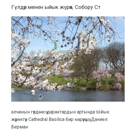
Гүлдөр менен ыйык жүрөк, Собору Ст
алчанын гүлдөөсү дарактардын артында Ыйык
жүрөктүн Cathedral Basilica бир көрүнүшү. Даниел
Берман