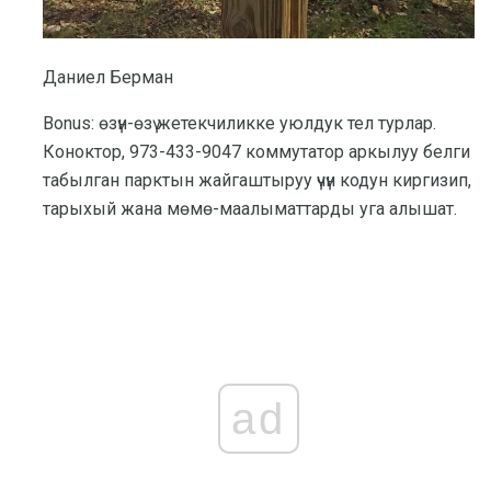
Даниел Берман
Bonus: өзүн-өзү жетекчиликке уюлдук тел турлар.
Коноктор, 973-433-9047 коммутатор аркылуу белги
табылган парктын жайгаштыруу үчүн кодун киргизип,
тарыхый жана мөмө-маалыматтарды уга алышат.
ad