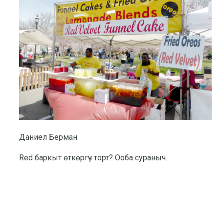
Даниел Берман
Red баркыт өткөргүч торт? Ооба сураныч.