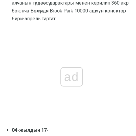
алчанын гүлдөөсү дарактары менен керилип 360 акр
боюнча Бөлүмдүн Brook Park 10000 ашуун коноктор
бири-апрель тартат.
ad
04-жылдын 17-