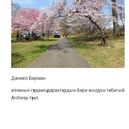
Даниел Берман
алчанын гүлдөөсү дарактардын бири жолдон табигый
Archway түзөт.