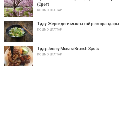
(Сүрөт)
КОШМО ШТАТТАР
Түндүк-Жерсидеги мыкты тай ресторандары
КОШМО ШТАТТАР
Түндүк Jersey Мыкты Brunch Spots
КОШМО ШТАТТАР