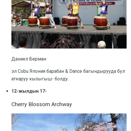
Даниел Берман
эл Cobu Япония барабан & Dance багындырууда бул
аткаруу кызыгыш- болду.
12-жылдын 17-
Cherry Blossom Archway