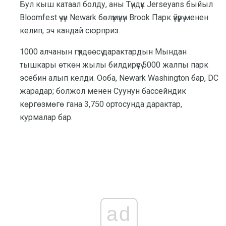
Бул кыш катаал болду, аны Түндүк Jerseyans быйыл
Bloomfest үчүн Newark бөлүмүнүн Brook Парк үйүрү менен
келип, эч кандай сюрприз.
1000 алчанын гүлдөөсү дарактардын Мындан
тышкары өткөн жылы билдирүүсү 5000 жалпы парк
эсебин алып келди. Ооба, Newark Washington бар, DC
жарадар; болжол менен Суунун бассейндик
көргөзмөгө гана 3,750 ортосунда дарактар,
курмалар бар.
ad