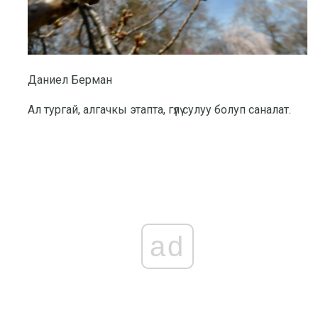
Даниел Берман
Ал тургай, алгачкы этапта, гүлү сулуу болуп саналат.
ad