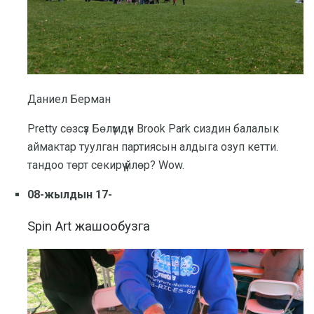
Даниел Берман
Pretty сөзсүз Бөлүмдүн Brook Park сиздин балалык
аймактар ​​туулган партиясын алдыга озуп кетти.
тандоо төрт секирүү үйлөр? Wow.
08-жылдын 17-
Spin Art жашообузга