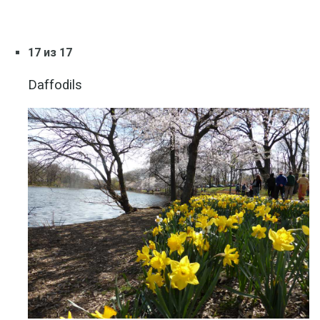
17 из 17
Daffodils