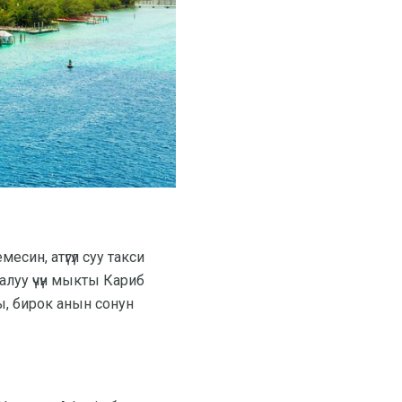
син, атүгүл суу такси
 алуу үчүн мыкты Кариб
ы, бирок анын сонун