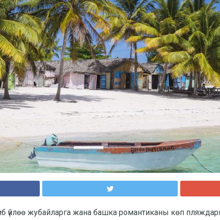
иб үйлөө жубайларга жана башка романтиканы көп пляжда