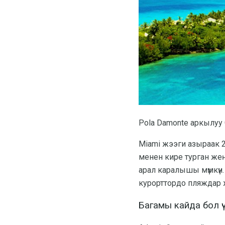
Pola Damonte аркылуу G
Miami жээги азыраак 2
менен кире турган жеңи
арал каралышы мүмкүн.
курорттордо пляждар ж
Багамы кайда бол үч