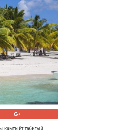
ры камтыйт табигый