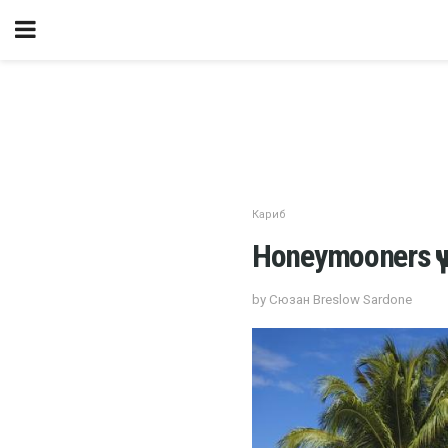
Кариб
Honeymooners үч
by Сюзан Breslow Sardone