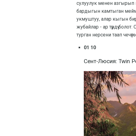
сулуулук менен азгырып ка
бардыгын камтыган мейма
укмуштуу, алар кыгын бир
жубайлар - ар түрдүү боло
турган нерсени таап чечүүг
01 10
Сент-Люсия: Twin P