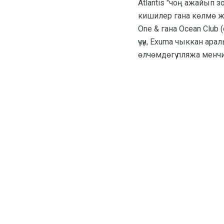
Atlantis "чоң ажайып 
кишилер гана көлмө ж
One & гана Ocean Club
үчүн, Exuma чыккан ар
өлчөмдөгү пляжа менчи