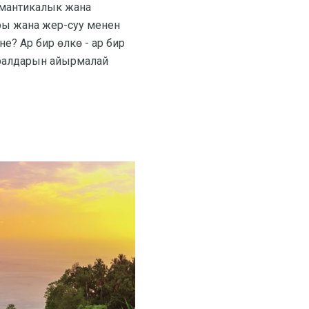
романтикалык жана
ры жана жер-суу менен
не? Ар бир өлкө - ар бир
б аралдарын айырмалай