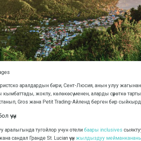
ages
ристско аралдардын бири, Сент-Люсия, анын улуу жагынан мүмк
ды кымбаттады, жокпу, көлөкөсү менен, аларды сүрөткө тарт
анып, Gros жана Petit Trading-Айленд берген бир сыйкырдуу
л үчүн
у аралыгында тугойлор учун отели
баары inclusives
сыякту
ана сандал Гранде St. Lucian үчүн
жылдыздуу мейманканан