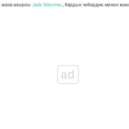
тө) жана азыркы
Jade Маунтин
, бардык чебердик менен жак
ad