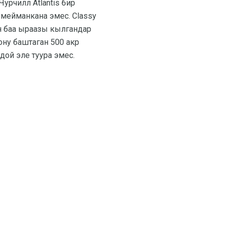
урчилл Atlantis бир
 мейманкана эмес. Classy
ан баа ыраазы кылгандар
ону баштаган 500 акр
ой эле туура эмес.