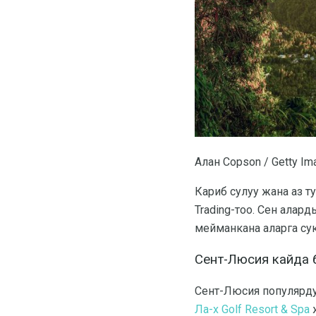
Алан Copson / Getty Im
Кариб сулуу жана аз ту
Trading-тоо. Сен алар
мейманкана аларга сукт
Сент-Люсия кайда бо
Сент-Люсия популярду
Ла-х Golf Resort & Spa
ж