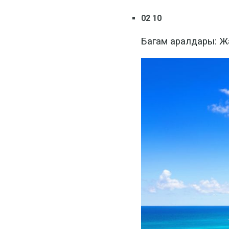
02 10
Багам аралдары: 