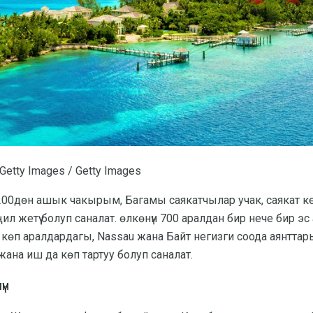
etty Images / Getty Images
00дөн ашык чакырым, Багамы саякатчылар учак, саякат кеме
л жетүү болуп саналат. өлкөнүн 700 аралдан бир нече бир эс
 көп аралдардагы, Nassau жана Байт негизги соода аянттар
ана иш да көп тартуу болуп саналат.
үн