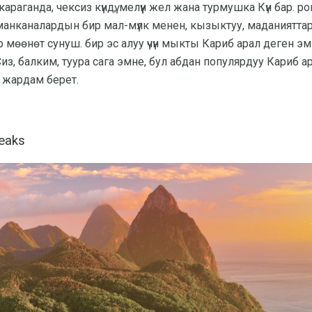
раганда, чексиз күндү, мелүүн жел жана турмушка Күн бар. 
нканалардын бир мал-мүлк менен, кызыктуу, маданиятта
 мөөнөт сунуш. бир эс алуу үчүн мыкты Кариб арал деген эм
т. Сиз, балким, туура сага эмне, бул абдан популярдуу Кари
ө жардам берет.
eaks