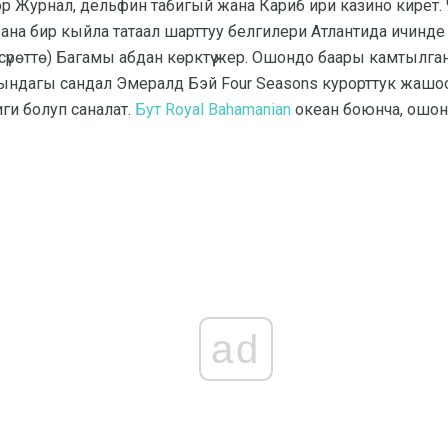
зор Журнал, дельфин табигый жана Кариб ири казино кирет. Ч
ана бир кыйла татаал шарттуу белгилери Атлантида ичинде
 (сүрөттө) Багамы абдан көрктүү жер. Ошондо баары камтылг
алындагы сандал Эмералд Бэй Four Seasons курорттук жашо
ги болуп саналат.
Бут Royal Bahamanian
океан боюнча, ошонд
ad