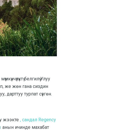
үнчүлүктү белгилүү Улуу
ып, же жөн гана сиздин
, дарттуу турпат сүзгөн.
у жээкте
, сандал Regency
ы
анын ичинде махабат