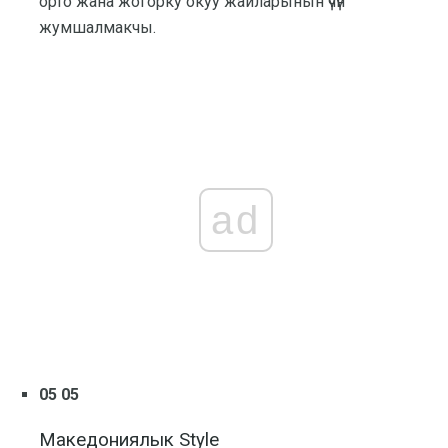
орто жана жогорку окуу жайларынын үчүн
жумшалмакчы.
ad
05 05
Македониялык Style