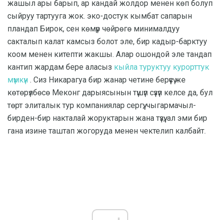
жашыл ары барып, ар кандай жолдор менен көп болуп
сыйруу тартууга жок. эко-достук кымбат сапарын
пландап Бирок, сен көмүр чөйрөгө минималдуу
сакталып калат камсыз болот эле, бир кадыр-барктуу
коом менен китепти жакшы. Алар ошондой эле тандап
кантип жардам бере аласыз
кыйла туруктуу курорттук
мүмкүн
. Сиз Никарагуа бир жанар четине берүүсү же
көтөрүлбөсө Меконг дарыясынын түшүп сүзүп келсе да, бул
төрт элиталык тур компаниялар сергүү, чыгармачыл-
бирден-бир накталай жоруктарын жана түзүү, ал эми бир
гана изине таштап жогоруда менен чектелип калбайт.