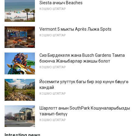
Siesta ачкыч Beaches
КОШМО ШТАТТАР
Vermont 5 мыкты Après Лыжа Spots
КОШМО ШТАТТАР
Сиз Бирдекеля жана Busch Gardens Тампа
боюнча Жаныбарлар жакшы болот
КОШМО ШТАТТАР
Йосемити улуттук багы бир зор күнүн бөлүүгө
кандай
КОШМО ШТАТТАР
Шарлотт анын SouthPark Кошуналарыбызды
таанып-билүү
КОШМО ШТАТТАР
Intresting news