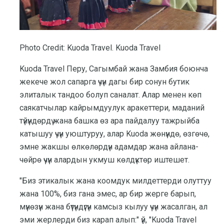
Photo Credit: Kuoda Travel. Kuoda Travel
Kuoda Travel Перу, Сагымбай жана Замбия боюнча
жекече жол сапарга үчүн дагы бир сонун бутик
элиталык тандоо болуп саналат. Алар менен көп
саякатчылар кайрымдуулук аракеттери, маданий
түйүндөрдү жана башка өз ара пайдалуу тажрыйба
катышуу үчүн уюштуруу, алар Kuoda жөнүндө, өзгөчө,
эмне жакшы өлкөлөрдүн адамдар жана айлана-
чөйрө үчүн алардын укмуш көлдүктөр иштешет.
"Биз этикалык жана коомдук милдеттерди олуттуу
жана 100%, биз гана эмес, ар бир жерге барып,
мүнөзүн жана бүтүндүгүн камсыз кылуу үчүн жасалган, ал
эми жерлерди биз карап алып:" үй, "Kuoda Travel