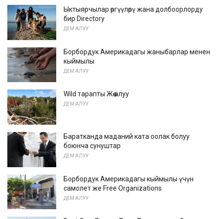
Ыктыярчылар өргүүлөрү жана долбоорлорду
бир Directory
ДЕМ АЛУУ
Борбордук Америкадагы жаныбарлар менен
кыймылы
ДЕМ АЛУУ
Wild тарапты Жөө алуу
ДЕМ АЛУУ
Баратканда маданий ката оолак болуу
боюнча сунуштар
ДЕМ АЛУУ
Борбордук Америкадагы кыймылы үчүн
самолет же Free Organizations
ДЕМ АЛУУ