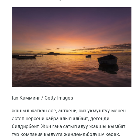
Ian Камминг / Getty Images
жашыл жаткан эле, анткени, сиз укмуштуу менен
эстеп нерсени кайра алып албайт, дегенди
билдирбейт. Жөн гана сатып алуу жакшы кымбат
тур компания кылууга жөндөмдүү болушу керек,