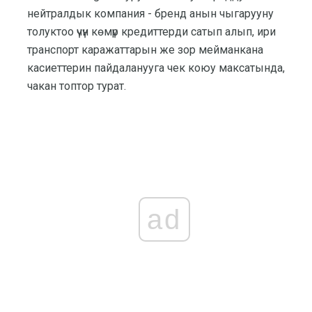
нейтралдык компания - бренд анын чыгарууну
толуктоо үчүн көмүр кредиттерди сатып алып, ири
транспорт каражаттарын же зор мейманкана
касиеттерин пайдаланууга чек коюу максатында,
чакан топтор турат.
ad