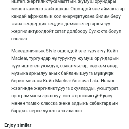
иштеп, жергиликтүү жамааттын, жумуш орундары
менен камсыз жайгашкан. Ошондой эле аймакта ар
кандай африкалык кол өнөрчүлүктү жана билим берүү
жана гендердик теңдик демилгелер аркылуу
жергиликтүү колдойт сатат долбоору Сулюкта болуп
саналат.
Македониялык Style ошондой эле туруктуу Кейп
Maclear, тургундар үчүн туруктуу жумуш орундарын
түзүүгө иштеген уюмдун, саякатчылар, көркөм өнөр,
музыка аркылуу анык байланышууга мүмкүнчүлүк
берип мекени Кейп Maclear боюнча Lake Непал
жээгинде жергиликтүү сууга окуяларды, уюштурат.
программасы аркылуу, сиз жергиликтүү үй-бүлөсү
менен тамак-класска жеке алдыкъ сабактардын
бардык нерсе үчүн каттала аласыз.
Enjoy similar