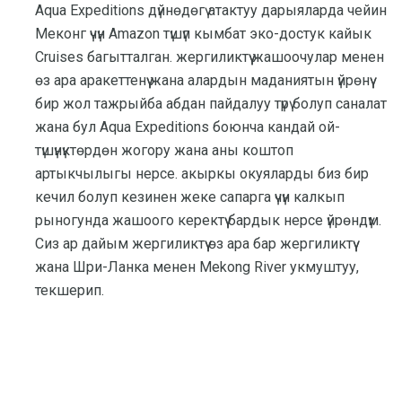
Aqua Expeditions дүйнөдөгү атактуу дарыяларда чейин
Меконг үчүн Amazon түшүп кымбат эко-достук кайык
Cruises багытталган. жергиликтүү жашоочулар менен
өз ара аракеттенүү жана алардын маданиятын үйрөнүү
бир жол тажрыйба абдан пайдалуу түрү болуп саналат
жана бул Aqua Expeditions боюнча кандай ой-
түшүнүктөрдөн жогору жана аны коштоп
артыкчылыгы нерсе. акыркы окуяларды биз бир
кечил болуп кезинен жеке сапарга үчүн калкып
рыногунда жашоого керектүү бардык нерсе үйрөндүм.
Сиз ар дайым жергиликтүү өз ара бар жергиликтүү
жана Шри-Ланка менен Mekong River укмуштуу,
текшерип.