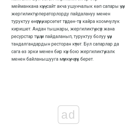
мейманкана күнү-сайт акча ушунчалык көп сапары үчүн
жергиликтүү операторлорду пайдалануу менен
туруктуу өнүгүүнү көрсөтөт түздөн-түз кайра коомчулук
киришет. Андан тышкары, жергиликтүү өсүп жана
ресурстар түшүм пайдаланып, туруктуу болуу үчүн
тандалгандардын ресторан күтөт. Бул сапарлар да
сага өз эрки менен бир күн бою жергиликтүү калк
менен байланышууга мүмкүнчүлүк берет.
ad