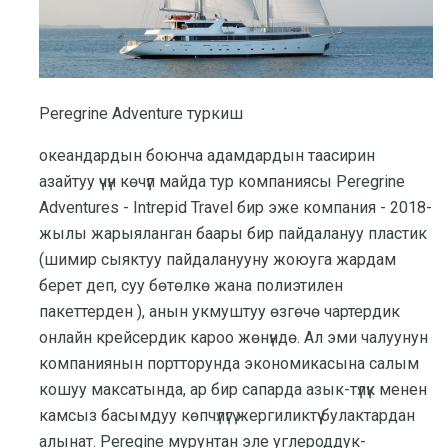
Peregrine Adventure туркиш
океандардын боюнча адамдардын таасирин
азайтуу үчүн көчүп майда тур компаниясы Peregrine
Adventures - Intrepid Travel бир эже компания - 2018-
жылы жарыяланган баары бир пайдалануу пластик
(шимир сыяктуу пайдаланууну жоюуга жардам
берет деп, суу бөтөлкө жана полиэтилен
пакеттерден ), анын укмуштуу өзгөчө чартердик
онлайн крейсердик кароо жөнүндө. Ал эми чалуунун
компаниянын портторунда экономикасына салым
кошуу максатында, ар бир сапарда азык-түлүк менен
камсыз басымдуу көпчүлүгү жергиликтүү булактардан
алынат. Peregine мурунтан эле углероддук-