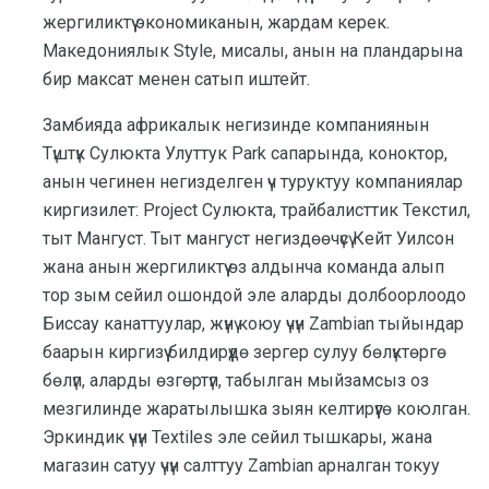
жергиликтүү экономиканын, жардам керек.
Македониялык Style, мисалы, анын на пландарына
бир максат менен сатып иштейт.
Замбияда африкалык негизинде компаниянын
Түштүк Сулюкта Улуттук Park сапарында, коноктор,
анын чегинен негизделген үч туруктуу компаниялар
киргизилет: Project Сулюкта, трайбалисттик Текстил,
тыт Мангуст. Тыт мангуст негиздөөчүсү Кейт Уилсон
жана анын жергиликтүү өз алдынча команда алып
тор зым сейил ошондой эле аларды долбоорлоодо
Биссау канаттуулар, жүнү коюу үчүн Zambian тыйындар
баарын киргизүү билдирүүдө зергер сулуу бөлүктөргө
бөлүп, аларды өзгөртүп, табылган мыйзамсыз оз
мезгилинде жаратылышка зыян келтирүүгө коюлган.
Эркиндик үчүн Textiles эле сейил тышкары, жана
магазин сатуу үчүн салттуу Zambian арналган токуу