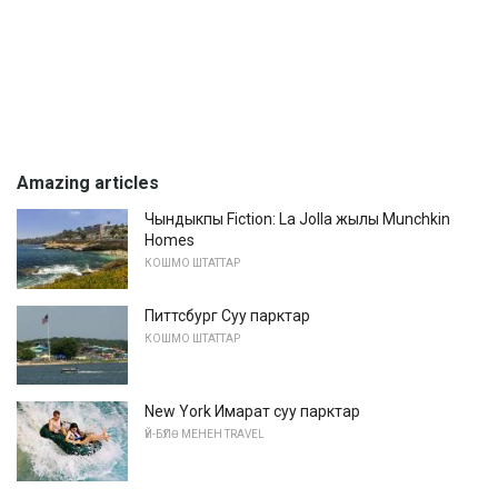
Amazing articles
Чындыкпы Fiction: La Jolla жылы Munchkin
Homes
КОШМО ШТАТТАР
Питтсбург Суу парктар
КОШМО ШТАТТАР
New York Имарат суу парктар
ҮЙ-БҮЛӨ МЕНЕН TRAVEL