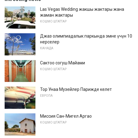
Las Vegas Wedding жакшы жактары жана
жаман жактары
КОШМО ШТАТТАР
Джаз олимпиадалык паркында эмне үчүн 10
нерселер
КАНАДА
Сактоо согуш Майами
КОШМО ШТАТТАР
Top Унаа Музейлер Парижде келет
ЕВРОПА
Миссия Сан-Мигел Аргао
КОШМО ШТАТТАР