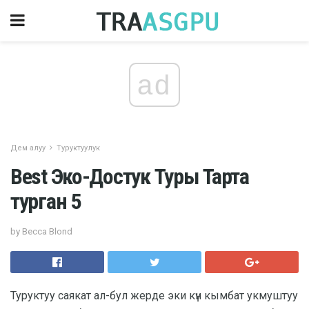
ad
Дем алуу
Туруктуулук
Best Эко-Достук Туры Тарта
турган 5
by Becca Blond
Туруктуу саякат ал-бул жерде эки күн кымбат укмуштуу