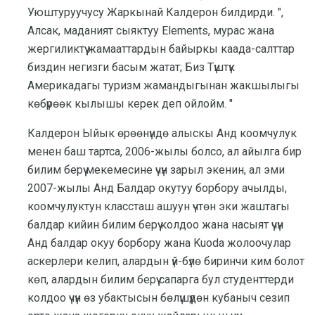
Уюштуруучусу Жаркынай Калдерон билдирди. ",
Алсак, маданият сыяктуу Elements, мурас жана
жергиликтүү жамааттардын байыркы каада-салттар
биздин негизги басым жатат; Биз Түштүк
Америкадагы туризм жамандыгынан жакшылыгы
көбүрөөк кылышы керек деп ойлойм. "
Калдерон Ыйык өрөөнүндө алыскы Анд коомчулук
менен баш тартса, 2006-жылы болсо, ал айылга бир
билим берүү мекемесине үчүн зарыл экенин, ал эми
2007-жылы Анд Балдар окутуу борбору ачылды,
коомчулуктун классташ ашуун үчтөн эки жаштагы
балдар кийин билим берүү колдоо жана насыят үчүн
Анд балдар окуу борбору жана Kuoda жолоочулар
аскерлери келип, алардын үй-бүлө биринчи ким болот
көп, алардын билим берүү сапарга бул студенттерди
колдоо үчүн өз убактысын бөлүшүүдөн кубаныч сезип