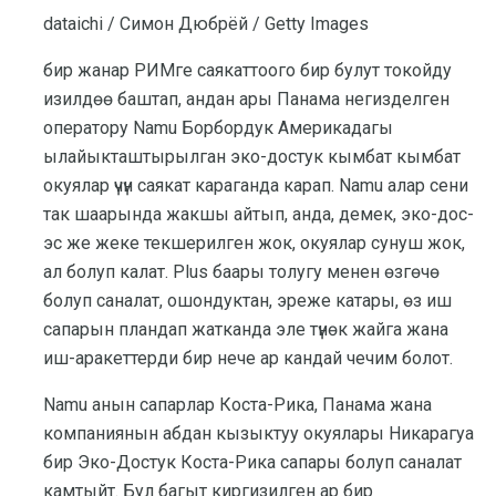
dataichi / Симон Дюбрёй / Getty Images
бир жанар РИМге саякаттоого бир булут токойду
изилдөө баштап, андан ары Панама негизделген
оператору Namu Борбордук Америкадагы
ылайыкташтырылган эко-достук кымбат кымбат
окуялар үчүн саякат караганда карап. Namu алар сени
так шаарында жакшы айтып, анда, демек, эко-дос-
эс же жеке текшерилген жок, окуялар сунуш жок,
ал болуп калат. Plus баары толугу менен өзгөчө
болуп саналат, ошондуктан, эреже катары, өз иш
сапарын пландап жатканда эле түнөк жайга жана
иш-аракеттерди бир нече ар кандай чечим болот.
Namu анын сапарлар Коста-Рика, Панама жана
компаниянын абдан кызыктуу окуялары Никарагуа
бир Эко-Достук Коста-Рика сапары болуп саналат
камтыйт. Бул багыт киргизилген ар бир