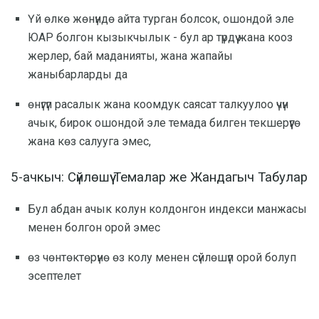
Үй өлкө жөнүндө айта турган болсок, ошондой эле
ЮАР болгон кызыкчылык - бул ар түрдүү жана кооз
жерлер, бай маданияты, жана жапайы
жаныбарларды да
өнүгүп расалык жана коомдук саясат талкуулоо үчүн
ачык, бирок ошондой эле темада билген текшерүүгө
жана көз салууга эмес,
5-ачкыч: Сүйлөшүү Темалар же Жандагыч Табулар
Бул абдан ачык колун колдонгон индекси манжасы
менен болгон орой эмес
өз чөнтөктөрүнө өз колу менен сүйлөшүп орой болуп
эсептелет