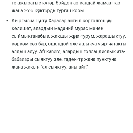
ге ажырагыс күчтөр бойдон ар кандай жамааттар
жана жөө күлүктөрдүн турган коом.
Кыргызча Түштүк Харалар айтып корголгон үчүн
келишет, алардын маданий мурас менен
сыймыктанабыз, жакшы жүрүм-турум, жарашыктуу,
көркөм сөз бар, ошондой эле ашыкча чыр-чатакты
алдын алуу. Afrikaners, алардын голландиялык ата-
бабалары сыяктуу эле, түздөн-түз жана пунктуна
жана жакын "ал сыяктуу, аны айт."