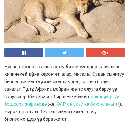
Бизнес жол тез саякаттоочу бизнесмендер канчалык
кичинекей дүйнө көрсөтөт, алар, мисалы, Судан сыяктуу
бизнес жыйын үчүн алыскы жерден, өзгөчө болуп
саналат. Түштүк Африка майрам же эс алууга баруу үчүн
сонун жер (бир аракет бир нече убакыт
өлкөсүнүн улуу
бошоору жерлерде
же
ЮАР он улуу күн бою уланып
!),
Бирок ошол эле барган сайын саякаттоочу
бизнесмендер үчүн бара жатат.