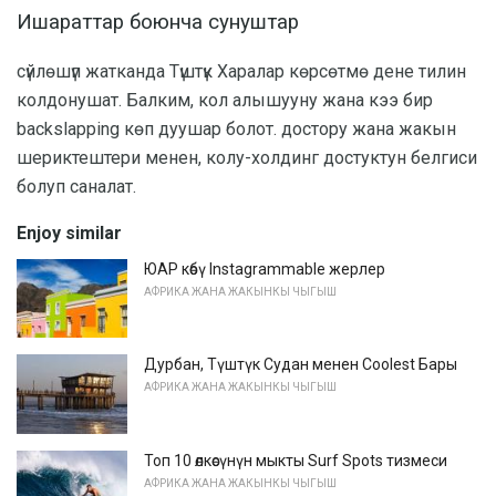
Ишараттар боюнча сунуштар
сүйлөшүп жатканда Түштүк Харалар көрсөтмө дене тилин
колдонушат. Балким, кол алышууну жана кээ бир
backslapping көп дуушар болот. достору жана жакын
шериктештери менен, колу-холдинг достуктун белгиси
болуп саналат.
Enjoy similar
ЮАР көбү Instagrammable жерлер
АФРИКА ЖАНА ЖАКЫНКЫ ЧЫГЫШ
Дурбан, Түштүк Судан менен Coolest Бары
АФРИКА ЖАНА ЖАКЫНКЫ ЧЫГЫШ
Топ 10 өлкөсүнүн мыкты Surf Spots тизмеси
АФРИКА ЖАНА ЖАКЫНКЫ ЧЫГЫШ