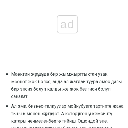
ad
Маектин жүрүшүндө бир жымжырттыктан узак
мөөнөт жок болсо, анда ал жагдай туура эмес дагы
бир эпсиз болуп калды же жок белгиси болуп
саналат.
Ал эми, бизнес-талкуулар мойнубузга тартипте жана
тынч үн менен жүргүзүлөт. А көтөрүлгөн үн кемсинтүү
катары чечмеленбөөгө тийиш. Ошондой эле,