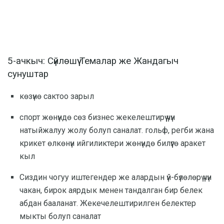
5-ачкыч: Сүйлөшүү Темалар же Жандагыч
сунуштар
көзүнө сактоо зарыл
спорт жөнүндө сөз бизнес жекелештирүү үчүн
натыйжалуу жолу болуп саналат. гольф, регби жана
крикет өлкөнүн ийгиликтери жөнүндө билүүгө аракет
кыл
Сиздин чогуу иштегендер же алардын үй-бүлөлөрү үчүн
чакан, бирок аярдык менен тандалган бир белек
абдан бааланат. Жекечелештирилген белектер
мыкты болуп саналат