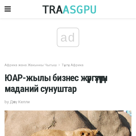
ad
Африка жана Жакынкы Чыгыш
Түштүк Африка
ЮАР-жылы бизнес жүргүзүү үчүн
маданий сунуштар
by Дөөтү Келли