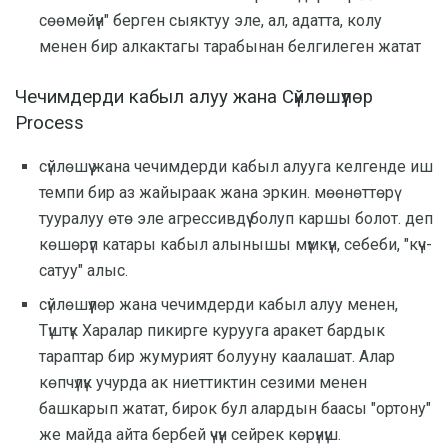
сөөмөйүн" берген сыяктуу эле, ал, адатта, колу
менен бир алкактагы тарабынан белгилеген жатат
Чечимдерди кабыл алуу жана Сүйлөшүүлөр
Process
сүйлөшүү жана чечимдерди кабыл алууга келгенде иш
темпи бир аз жайыраак жана эркин. мөөнөттөрү
тууралуу өтө эле агрессивдүү болуп каршы болот. деп
көшөрүп катары кабыл алынышы мүмкүн, себеби, "күч-
сатуу" алыс.
сүйлөшүүлөр жана чечимдерди кабыл алуу менен,
Түштүк Харалар пикирге курууга аракет бардык
тараптар бир жумурият болууну каалашат. Алар
көпчүлүк учурда ак ниеттиктин сезими менен
башкарып жатат, бирок бул алардын баасы "ортону"
же майда айта бербей үчүн сейрек көрүнүш.