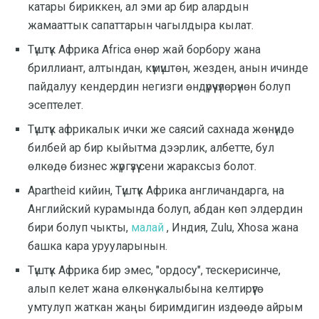
катары бириккен, ал эми ар бир алардын
жамааттык сапаттарын чагылдыра кылат.
Түштүк Африка Africa өнөр жай борбору жана
бриллиант, алтындан, күмүштөн, жезден, анын ичинде
пайдалуу кендердин негизги өндүрүүчүлөрүнөн болуп
эсептелет.
Түштүк африкалык ички же саясий сахнада жөнүндө
билбей ар бир кыйытма дээрлик, албетте, бул
өлкөдө бизнес жүргүзүү сени жараксыз болот.
Apartheid кийин, Түштүк Африка англичандарга, на
Английский курамында болуп, абдан көп элдердин
бири болуп чыкты,
малай
, Индия, Zulu, Xhosa жана
башка кара урууларынын.
Түштүк Африка бир эмес, "ордосу", тескерисинче,
алып келет жана өлкөнү калыбына келтирүүгө
умтулуп жаткан жаңы биримдигин издөөдө айрым