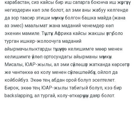
карабастан, сиз кайсы бир иш сапарга боюнча иш жүргүзүү
негиздерин көп эле болот, ал эми аны жабуу келгенде
да зор таасир этиши мүмкүн болгон башка майда (жана
аз эмес) маалымат жана маданий ченемдер көп
экенин мамиле. Түштүк Африка кайсы жакшы үлгү боло
турган ишкер-жолоочуга маданий
айырмачылыктарды түшүнүүгө келишимге мөөр менен
келишимге үйлөп ортосундагы айырманы мүмкүн.
Мисалы, ЮАР-жылы, ал эми сүйлөшүп жатканда көрсөтүп
же чөнтөккө өз колу менен сүйлөшпөйбүз, ойлоп да
койбойбуз. Экөө тең абдан орой болуп эсептелет.
Бирок, экөө тең ЮАР-жылы табигый болуп, кээ бир
backslapping, ал тургай, колу-өткөрүү үчүн даяр болот.