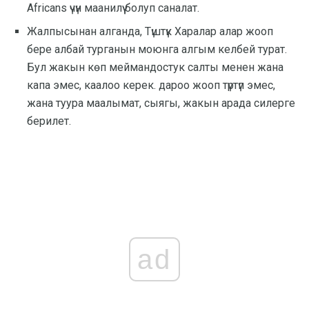
Africans үчүн маанилүү болуп саналат.
Жалпысынан алганда, Түштүк Харалар алар жооп
бере албай турганын моюнга алгым келбей турат.
Бул жакын көп меймандостук салты менен жана
капа эмес, каалоо керек. дароо жооп түртүп эмес,
жана туура маалымат, сыягы, жакын арада силерге
берилет.
ad