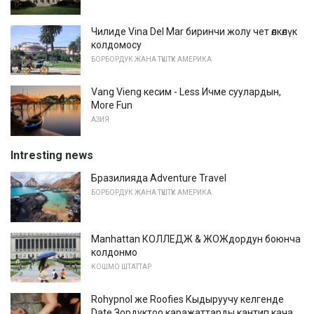
Чилиде Vina Del Mar биринчи жолу чет өлкөлүк
колдомосу
БОРБОРДУК ЖАНА ТҮШТҮК АМЕРИКА
Vang Vieng кесим - Less Ичме суулардын,
More Fun
АЗИЯ
Intresting news
Бразилияда Adventure Travel
БОРБОРДУК ЖАНА ТҮШТҮК АМЕРИКА
Manhattan КОЛЛЕДЖ & ЖОЖдордун боюнча
колдонмо
КОШМО ШТАТТАР
Rohypnol же Roofies Кыдыруучу келгенде
Date Зордуктоо каражаттарды кантип кача