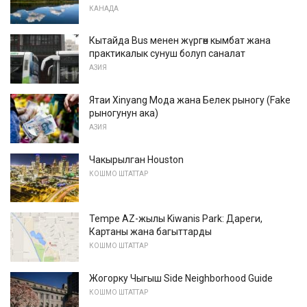
КАНАДА
Кытайда Bus менен жүргөн кымбат жана
практикалык сунуш болуп саналат
АЗИЯ
Ятаи Xinyang Мода жана Белек рыногу (Fake
рыногунун ака)
АЗИЯ
Чакырылган Houston
КОШМО ШТАТТАР
Tempe AZ-жылы Kiwanis Park: Дареги,
Картаны жана багыттарды
КОШМО ШТАТТАР
Жогорку Чыгыш Side Neighborhood Guide
КОШМО ШТАТТАР