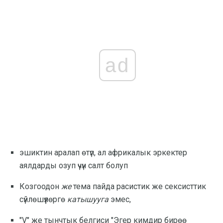
ad
эшиктин аралап өтүп, ал африкалык эркектер
аялдарды озуп үчүн салт болуп
Козгоодон
же
тема пайда расистик же сексисттик
сүйлөшүүлөргө
катышууга
эмес,
"V" же тынчтык белгиси "Эгер кимдир бирөө