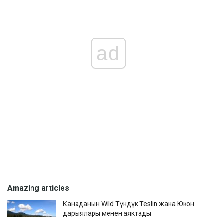
ad
Amazing articles
Канаданын Wild Түндүк Teslin жана Юкон
дарыялары менен аяктады