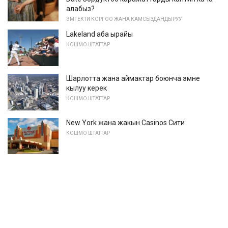
алабыз?
ЭМГЕКТИ КОРГОО ЖАНА КАМСЫЗДАНДЫРУУ
Lakeland аба ырайы
КОШМО ШТАТТАР
Шарлотта жана аймактар ​​боюнча эмне
кылуу керек
КОШМО ШТАТТАР
New York жана жакын Casinos Сити
КОШМО ШТАТТАР