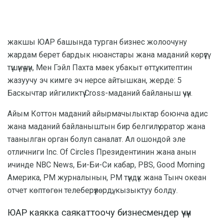
жакшы ЮАР башында турган бизнес жолоочуну
жардам берет бардык нюанстары жана маданий көрүүгү
түшүнүү үчүн, Мен Гэйл Пахта маек убакыт өттү, китептин
жазуучу эч кимге эч нерсе айтышкан, жерде: 5
Баскычтар ийгиликтүү Cross-маданий байланыш үчүн.
Айым Коттон маданий айырмачылыктар боюнча адис
жана маданий байланыштын бир белгилүү оратор жана
таанылган орган болуп саналат. Ал ошондой эле
отличниги Inc. Of Circles Президентинин жана анын
ичинде NBC News, Би-Би-Си кабар, PBS, Good Morning
Америка, PM журналынын, PM түндүк жана Тынч океан
отчет көптөгөн телеберүүлөрдү, кызыктуу болду.
ЮАР каякка саякаттоочу бизнесмендер үчүн