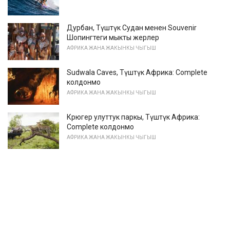
Дурбан, Түштүк Судан менен Souvenir
Шопингтеги мыкты жерлер
АФРИКА ЖАНА ЖАКЫНКЫ ЧЫГЫШ
Sudwala Caves, Түштүк Африка: Complete
колдонмо
АФРИКА ЖАНА ЖАКЫНКЫ ЧЫГЫШ
Крюгер улуттук паркы, Түштүк Африка:
Complete колдонмо
АФРИКА ЖАНА ЖАКЫНКЫ ЧЫГЫШ