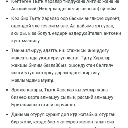
Көптөгөн Түштүк Харалар тилдүү жана Англис жана на
Английский (Нидерланды келип чыккан) сүйлөйм.
Кээ бир Түштүк Харалар оор басым англисче сүйлөйт,
ошондой эле тез ритм эле. Ал дайыма эл сурап,
акыры, ыза болуп, өздөрүн өздөрү кайталап, анткени
кунт маанилүү.
Тааныштыруу, адатта, иш стажысы жөнүндөгү
максатында уюштурулуп жатат. Түштүк Харалар
жакшы билим баалайбыз, ошондуктан белгилүү
институтун жогорку даражадагы киргизүү
маалымдама мүмкүн.
Эреже катары, Түштүк Харалар кысуулар жана
бизнес-карта алмашуу сылык, расмий алмашуу
Британиянын стили ээрчишет.
Дайыма отуруп сурайт деп күтүп жатабыз. отурган
бир жолу, кээде бир-эки суроо менен талап сиз