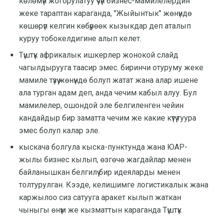
көлөмүн жогорулатуу үчүн бизнес-мамилелердин
жеке тараптан караганда, "Жыйынтык" жөнүндө
көшөрүп келгин көбүрөөк кызыкдар деп аталып
куруу тобокелдигине алып келет.
Түштүк африкалык ишкерлер жонокой слайд
чагылдырууга таасир эмес. биринчи отуруму жеке
мамиле түзүү жөнүндө болуп жатат жана алар ишене
ала турган адам деп, анда чечим кабыл алуу. Бул
мамилелер, ошондой эле белгиленген чейин
кандайдыр бир заматта чечим же какие күтүү туура
эмес болуп калар эле.
кыскача болгула кыска-пунктунда жана ЮАР-
жылы бизнес кылып, өзгөчө жагдайлар менен
байланышкан белгилүү бир идеяларды менен
толтурулган. Кээде, келишимге логистикалык жана
каржылоо сиз сатууга аракет кылып жаткан
чыныгы өнүм же кызматтын караганда Түштүк