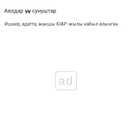
Аялдар үчүн сунуштар
Ишкер, адатта, жакшы ЮАР-жылы кабыл алынган.
ad