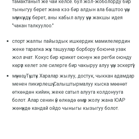
тамактанып же чай келсе. бул жол-жоболорду бир
тыныгуу берет жана кээ бир алдын ала баштоо үчүн
мүмкүндүк берет, аны кабыл алуу үчүн жакшы идея
"чакан талкуулоо."
спорт жалпы пайыздык ишкердик мамилелердин
жеке тарапка жүк ташуулар борбору боюнча узак
жол ачат. Кокус бир крикет оюнун же регби оюнду
көрүп келет эле силерге бир чакыруу алуу үчүн эскертүү!
мүнөзү, Түштүк Харалар жылуу, достук, чыккан адамдар
менен пикирлешүү Салыштырмалуу кыска мөөнөт
өткөндөн кийин, жеке сатып алууга колдонууга
болот. Алар сенин үй өлкөдө өмүр жолу жана ЮАР
жөнүндө кандай ойдо чыныгы кызыгуу болот.