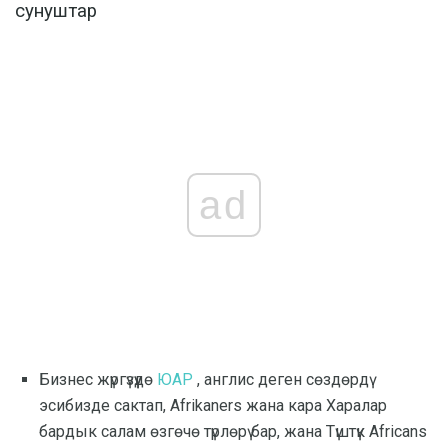
сунуштар
ad
Бизнес жүргүзүүдө
ЮАР
, англис деген сөздөрдү
эсибизде сактап, Afrikaners жана кара Харалар
бардык салам өзгөчө түрлөрү бар, жана Түштүк Africans