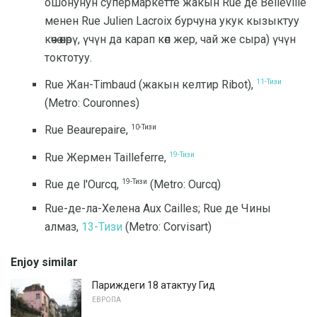
ошонунун супермаркетте жакын Rue де Belleville
менен Rue Julien Lacroix бурчуна укук кызыктуу
көчө өнөрү, үчүн да карап көп жер, чай же сыра) үчүн
токтотуу.
11-Тизи
Rue Жан-Timbaud (жакын келтир Ribot),
(Metro: Couronnes)
10-Тизи
Rue Beaurepaire,
19-Тизи
Rue Жермен Tailleferre,
19-Тизи
Rue де l'Ourcq,
(Metro: Ourcq)
Rue-де-ла-Хелена Aux Cailles; Rue де Чины
алмаз,
13-Тизи
(Metro: Corvisart)
Enjoy similar
Париждеги 18 атактуу Гид
ЕВРОПА