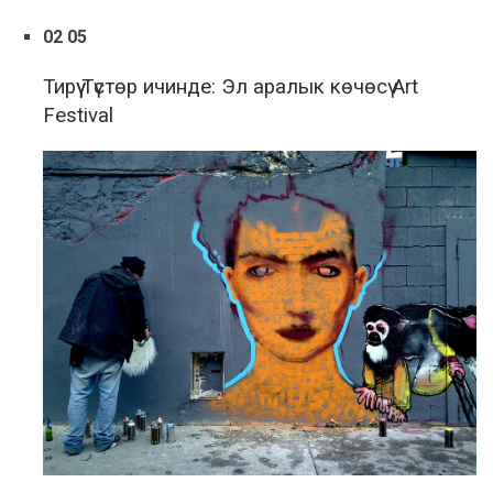
02 05
Тирүү Түстөр ичинде: Эл аралык көчөсү Art
Festival