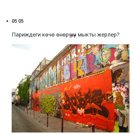
05 05
Париждеги көчө өнөрү үчүн мыкты жерлер?