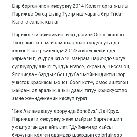
Бир барган япон көчө сүрөтчү 2014 Колетт арга-жылы
Парижде Ourcq Living Түстөр иш-чарага бир Frida-
Калого салык кылат
Париждеги көчө илимин өзүнөн далили Ourcq жашоо
Түстөр хип-хоп майрам шаардын түндүк учунда
канал l'Ourcq жанында 2014-жылы жайында
кармалып, учурда көп эле. майрам Парижде чогуу
сүрөтчүлөрдү алып, түндүк France, Украина, Лиссабон,
Японияда - бардык бош дубал мейкиндиктин зор
участок краскасы менен боёп кетүү эмес иштеген.
майрам, эл аралык, анын даам, татуу көчө искусство
эмне жөнүндө экенин көрсөтүп турат.
"Биз Ааламдашуу доорунда болобуз," Да-Крус,
Париждеги көчө сүрөтчү жана майрам биргелешип
уюштурган деп айтылат. "Дүйнөнүн ар кайсы
бурчунан келген адамдар шаардын colorfulness