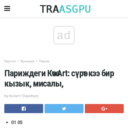
ad
Европа
Франция
Париж
Париждеги Көчө Art: сүрөт кээ бир
кызык, мисалы,
by Колетт Davidson
01 05