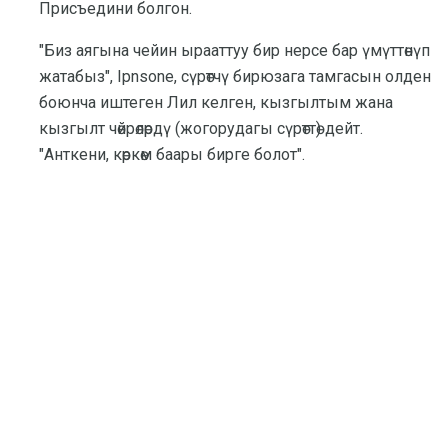
Присъедини болгон.
"Биз аягына чейин ырааттуу бир нерсе бар үмүттөнүп
жатабыз", Ipnsone, сүрөтчү бирюзага тамгасын олден
боюнча иштеген Лил келген, кызгылтым жана
кызгылт чөйрөлөрдү (жогорудагы сүрөттө) дейт.
"Анткени, көркөм баары бирге болот".