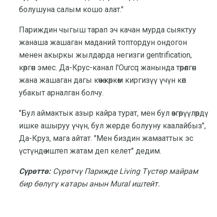
болушуна салым кошо алат."
Париждин чыгыш тарап эч качан мурда сыяктуу
жанаша жашаган маданий топтордун ондогон
менен акыркы жылдарда негизги gentrification,
көргөн эмес. Да-Крус-канал l'Ourcq жанында төрөлгөн
жана жашаган дагы көчө көркөм киргизүү үчүн көп
убакыт арналган болчу.
"Бул аймактык азыр кайра турат, мен бул өзгөрүүлөрдү
ишке ашыруу үчүн, бул жерде болууну каалайбыз",
Да-Круз, мага айтат. "Мен биздин жамааттык эс
үстүндө иштеп жатам деп келет" дедим.
Сүрөттө:
Сүрөтчү Парижде Living Түстөр майрам
бир бөлүгү катары анын Mural иштейт.