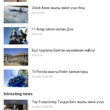
Oslob Азия-жылы эмне үчүн беш
БАГЫТТАР
11 Алар ойлоп испан Доо
ЕВРОПА
Бул тууралуу Британ музейинин жөө Tour
ЕВРОПА
10 Florida мыкты Roller капкактары
КОШМО ШТАТТАР
Intresting news
Top 9 нерселер Түндүк Бич-жылы эмне үчүн
КОШМО ШТАТТАР