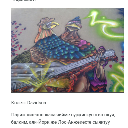
Колетт Davidson
Париж хип-хоп жана чийме сүрөт искусство окуя,
балким, али-Йорк же Лос-Анжелесте сыяктуу