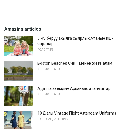
Amazing articles
7 RV берүү акылга сыярлык Атайын иш-
чаралар
ROAD TRIPS
Boston Beaches Сиз T менен жете алам
КОШМО ШТАТТАР
Адатта аземдин Арканзас аталыштар
КОШМО ШТАТТАР
10 Дагы Vintage Flight Attendant Uniforms
TRIP ПЛАНДАШТЫРУУ