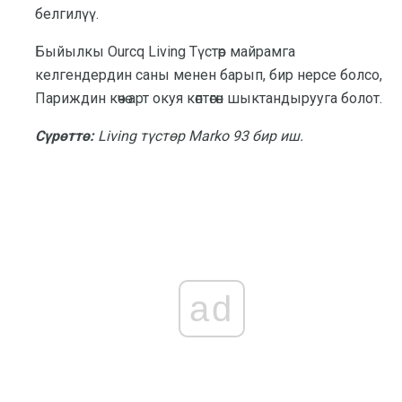
белгилүү.
Быйылкы Ourcq Living Түстөр майрамга
келгендердин саны менен барып, бир нерсе болсо,
Париждин көчө арт окуя көптөгөн шыктандырууга болот.
Сүрөттө:
Living түстөр Marko 93 бир иш.
ad