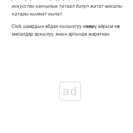
искусство канчалык татаал болуп жатат мисалы
катары кызмат кылат.
Click шаардын абдан кызыктуу көчө өнөрү айрым көп
мисалдар аркылуу, анын артында жараткан.
ad