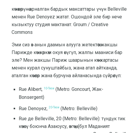
көчө өнөрүнө арналган бардык максаттары үчүн Belleville
менен Rue Denoyez жатат. Ошондой эле бир нече
кызыктуу студия мактанат. Groum / Creative
Commons
Эми сиз өз анын даамын алууга жетектөөгө жакшы
Парижде көчө көркөм окуя өнүгүп, жалпы мааниси бар
эле? Мен жакшы Париж шаарынын көчө картасы
менен курал сунуштайбыз, жана атап айтканда,
аталган көчөлөр жана бурчуна айланасында сүйрөлүп:
10-Тизи
Rue Alibert,
(Metro: Goncourt, Жак-
Bonsergent)
20-Тизи
Rue Denoyez,
(Metro: Belleville)
Rue де Belleville, 20 (Metro: Belleville): түндүк тик
көчөсү боюнча Азаюусу, өзгөчө, (бул Маданият