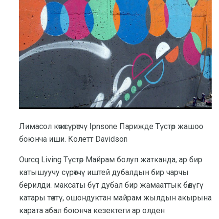
Лимасол көчө сүрөтчү Ipnsone Парижде Түстөр жашоо
боюнча иши. Колетт Davidson
Ourcq Living Түстөр Майрам болуп жатканда, ар бир
катышуучу сүрөтчү иштей дубалдын бир чарчы
берилди. максаты бүт дубал бир жамааттык бөлүгү
катары төктү, ошондуктан майрам жылдын акырына
карата абал боюнча кезектеги ар олден