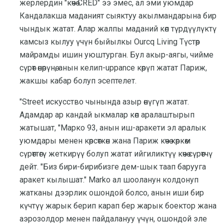
жерлердин "көчө CRED" ээ эмес, ал эми уюмдар
Кандалакша маданият сыяктуу акылмандарына бир
чындык жатат. Алар жалпы маданий көп түрдүүлүктү
камсыз кылуу үчүн быйылкы Ourcq Living Түстөр
майрамды ишин уюштурган. Бул акыр-аягы, чийме
сүрөт өнөрүнө, анын келип-uppance көрүп жатат Париж,
жакшы кабар болуп эсептелет.
"Street искусство чынында азыр өнүгүп жатат.
Адамдар ар кандай ыкмалар көп аралаштырып
жатышат, "Марко 93, анын иш-аракети эл аралык
уюмдары менен көрсөткөн жана Париж көчө көркөм
сүрөттөгү жеткирүү болуп жатат ийгиликтүү көчө сүрөтчү
дейт. "Биз бири-бирибизге дем-шык таап барууга
аракет кылышат." Marko ал шооланун колдонуп
жатканы дээрлик ошондой болсо, анын иши бир
күчтүү жарык берип карап бер жарык боектор жана
аэрозолдор менен пайдалануу үчүн, ошондой эле