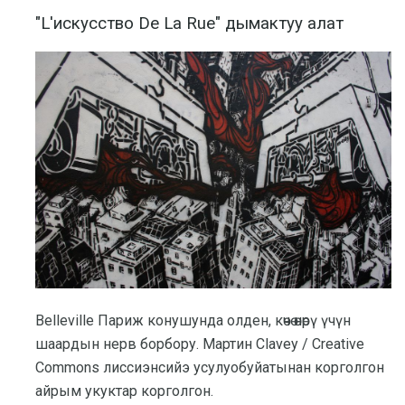
"L'искусство De La Rue" дымактуу алат
Belleville Париж конушунда олден, көчө өнөрү үчүн
шаардын нерв борбору. Мартин Clavey / Creative
Commons лиссиэнсийэ усулуобуйатынан корголгон
айрым укуктар корголгон.