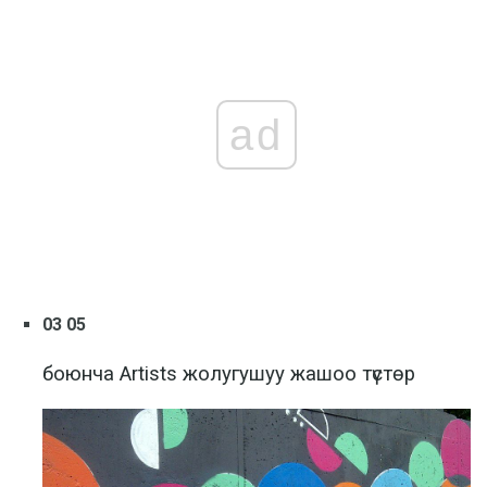
ad
03 05
боюнча Artists жолугушуу жашоо түстөр