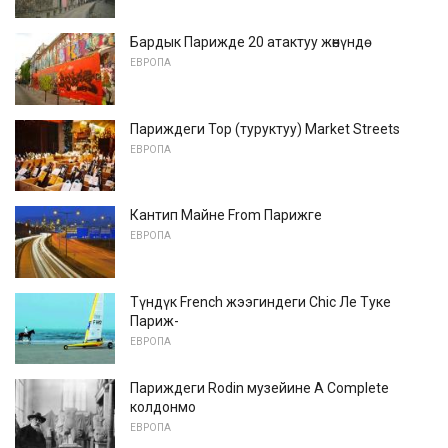
Бардык Парижде 20 атактуу жөнүндө
ЕВРОПА
Париждеги Top (туруктуу) Market Streets
ЕВРОПА
Кантип Майне From Парижге
ЕВРОПА
Түндүк French жээгиндеги Chic Ле Туке
Париж-
ЕВРОПА
Париждеги Rodin музейине A Complete
колдонмо
ЕВРОПА