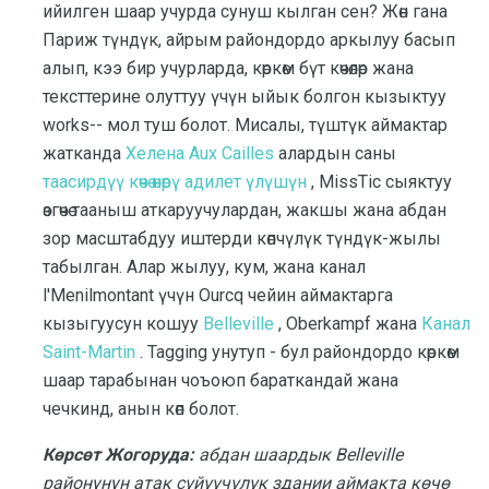
ийилген шаар учурда сунуш кылган сен? Жөн гана
Париж түндүк, айрым райондордо аркылуу басып
алып, кээ бир учурларда, көркөм бүт көчөлөр жана
тексттерине олуттуу үчүн ыйык болгон кызыктуу
works-- мол туш болот. Мисалы, түштүк аймактар
жатканда
Хелена Aux Cailles
алардын саны
таасирдүү көчө өнөрү адилет үлүшүн
, MissTic сыяктуу
өзгөчө тааныш аткаруучулардан, жакшы жана абдан
зор масштабдуу иштерди көпчүлүк түндүк-жылы
табылган. Алар жылуу, кум, жана канал
l'Menilmontant үчүн Ourcq чейин аймактарга
кызыгуусун кошуу
Belleville
, Oberkampf жана
Канал
Saint-Martin
. Tagging унутуп - бул райондордо көркөм
шаар тарабынан чоъоюп бараткандай жана
чечкинд, анын көп болот.
Көрсөт Жогоруда:
абдан шаардык Belleville
районунун атак сүйүүчүлүк здании аймакта көчө