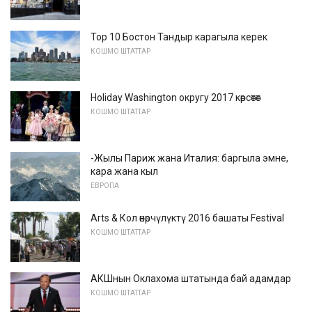
Top 10 Бостон Тандыр карагыла керек
КОШМО ШТАТТАР
Holiday Washington округу 2017 көрсөтөт
КОШМО ШТАТТАР
-Жылы Париж жана Италия: баргыла эмне,
кара жана кыл
ЕВРОПА
Arts & Кол өнөрчүлүктү 2016 башаты Festival
КОШМО ШТАТТАР
АКШнын Оклахома штатында бай адамдар
КОШМО ШТАТТАР