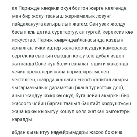
ал Парижде көчө көркөм окуя болгон жерге келгенде,
мен бир жолу-тааныш жарнамалык лозунг
пайдаланууга азгырылып жатам: Сен узак жолду
басып өтсөк, детка. сүрөт тартуу, ал тургай, керексиз көчө
искусство, Париж көчөлөрүндө айланасында каздын
арналган, ички иштер жана коопсуздук камералар
сергек көз сыртын сырдап коюу эле дубал издеп
жатканда Gone күн болуп саналат. эшиги жакында
чейин эрежелери жана нормалары менен
чектелген, шаарда жашаган French капитал акыры
чыгармачылык дараметин (жана туристтик доо),
анын жандуу көчө көркөм окуя, буга чейин акыркы бир
жасоого чейин барган таанып баштайт көчөлөрүнө түсүн
жана көркөм кызыгуу кошуп келе жаткан эмгектери
каралды.
абдан кызыктуу көчөдө айрымдары жасоо боюнча