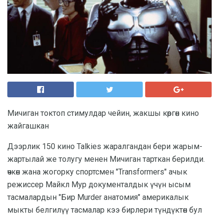
Мичиган токтоп стимулдар чейин, жакшы көргөн кино
жайгашкан
Дээрлик 150 кино Talkies жаралгандан бери жарым-
жартылай же толугу менен Мичиган тарткан берилди.
өчкөн жана жогорку спортсмен "Transformers" ачык
режиссер Майкл Мур документалдык үчүн ысым
тасмалардын "Бир Murder анатомия" америкалык
мыкты белгилүү тасмалар кээ бирлери түндүктөн бул