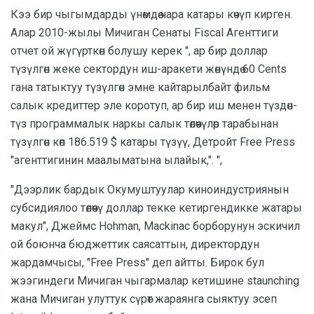
Кээ бир чыгымдарды үнөмдөө чара катары көчүп кирген.
Алар 2010-жылы Мичиган Сенаты Fiscal Агенттиги
отчет ой жүгүрткөн болушу керек ", ар бир доллар
түзүлгөн жеке сектордун иш-аракети жөнүндө 60 Cents
гана татыктуу түзүлгөн эмне кайтарылбайт фильм
салык кредиттер эле коротуп, ар бир иш менен түздөн-
түз программалык наркы салык төлөөчүлөр тарабынан
түзүлгөн көп 186.519 $ катары түзүү, Детройт Free Press
"агенттигинин маалыматына ылайык,". ",
"Дээрлик бардык Окумуштуулар киноиндустриянын
субсидиялоо төлөөчү доллар текке кетиргендикке жатары
макул", Джеймс Hohman, Mackinac борборунун эскичил
ой боюнча бюджеттик саясаттын, директордун
жардамчысы, "Free Press" деп айтты. Бирок бул
жээгиндеги Мичиган чыгармалар кетишине staunching
жана Мичиган улуттук сүрөт жараянга сыяктуу эсеп