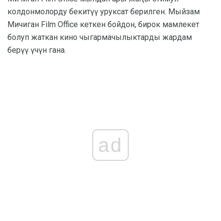
колдонмолорду бекитүү уруксат берилген. Мыйзам
Мичиган Film Office кеткен бойдон, бирок мамлекет
болуп жаткан кино чыгармачылыктарды жардам
берүү үчүн гана.
ad