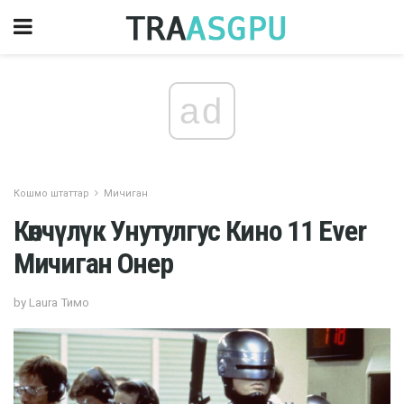
ad
Кошмо штаттар
Мичиган
Көпчүлүк Унутулгус Кино 11 Ever
Мичиган Онер
by Laura Тимо