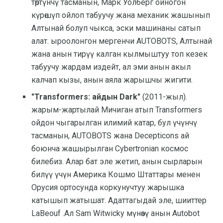
төртүнчү тасманын, Марк Уолберг ойногон
күрөшүп ойлоп табуучу жана механик жашынып
Алтынай болуп чыкса, эски машинаны сатып
алат. ыроолонгон мергенчи AUTOBOTS, Алтынай
жана анын тирүү калган кылмыштуу топ кезек
табуучу жардам издейт, ал эми анын акыл
калчап кызы, анын аяла жарышчы жигити.
"Transformers: айдын Dark"
(2011-жыл).
жарым-жартылай Мичиган атып Transformers
ойдон чыгарылган илимий катар, бул үчүнчү
тасманын, AUTOBOTS жана Decepticons ай
боюнча жашырылган Cybertronian космос
билебиз. Алар бат эле жетип, анын сырларын
билүү үчүн Америка Кошмо Штаттары менен
Орусия ортосунда коркунучтуу жарышка
катышып жатышат. Адаттагыдай эле, шииттер
LaBeouf .Ал Sam Witwicky мүнөзү анын Autobot