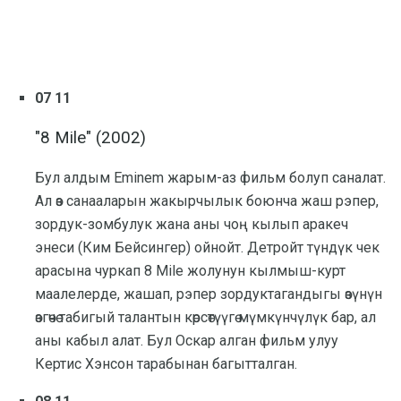
07 11
"8 Mile" (2002)
Бул алдым Eminem жарым-аз фильм болуп саналат.
Ал өз санааларын жакырчылык боюнча жаш рэпер,
зордук-зомбулук жана аны чоң кылып аракеч
энеси (Ким Бейсингер) ойнойт. Детройт түндүк чек
арасына чуркап 8 Mile жолунун кылмыш-курт
маалелерде, жашап, рэпер зордуктагандыгы өзүнүн
өзгөчө табигый талантын көрсөтүүгө мүмкүнчүлүк бар, ал
аны кабыл алат. Бул Оскар алган фильм улуу
Кертис Хэнсон тарабынан багытталган.