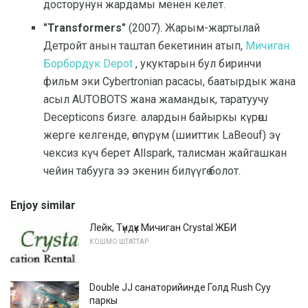
досторунун жардамы менен келет.
"Transformers"
(2007). Жарым-жартылай
Детройт анын таштап бекетинин атып,
Мичиган
Борбордук Depot
, укуктарын бул биринчи
фильм эки Cybertronian расасы, баатырдык жана
асыл AUTOBOTS жана жамандык, таратуучу
Decepticons бизге. алардын байыркы күрөш
жерге келгенде, өспүрүм (шииттик LaBeouf) эү
чексиз күч берет Allspark, талисман жайгашкан
чейин табууга ээ экенин билүүгө болот.
Enjoy similar
Лейк, Түндүк Мичиган Crystal ЖБИ
КОШМО ШТАТТАР
Double JJ санаторийинде Голд Rush Суу
паркы