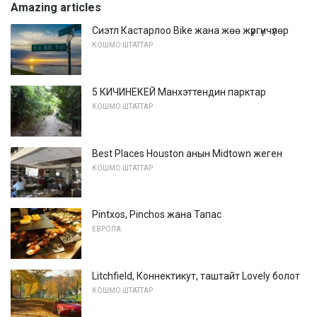
Amazing articles
Сиэтл Кастарлоо Bike жана жөө жүргүнчүлөр
КОШМО ШТАТТАР
5 КИЧИНЕКЕЙ Манхэттендин парктар
КОШМО ШТАТТАР
Best Places Houston анын Midtown жеген
КОШМО ШТАТТАР
Pintxos, Pinchos жана Тапас
ЕВРОПА
Litchfield, Коннектикут, таштайт Lovely болот
КОШМО ШТАТТАР