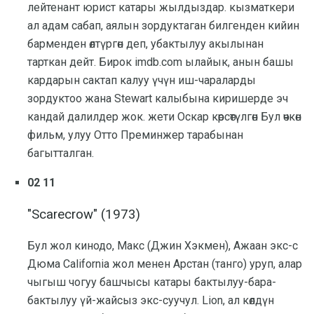
лейтенант юрист катары жылдыздар. кызматкери
ал адам сабап, аялын зордуктаган билгенден кийин
барменден өлтүргөн деп, убактылуу акылынан
тарткан дейт. Бирок imdb.com ылайык, анын башы
кардарын сактап калуу үчүн иш-чараларды
зордуктоо жана Stewart калыбына киришерде эч
кандай далилдер жок. жети Оскар көрсөтүлгөн Бул өчкөн
фильм, улуу Отто Преминжер тарабынан
багытталган.
02 11
"Scarecrow" (1973)
Бул жол кинодо, Макс (Джин Хэкмен), Ажаан экс-с
Дюма California жол менен Арстан (танго) уруп, алар
чыгыш чогуу башчысы катары бактылуу-бара-
бактылуу үй-жайсыз экс-суучул. Lion, ал көлдүн