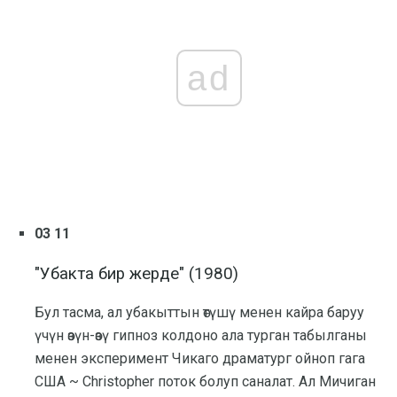
ad
03 11
"Убакта бир жерде" (1980)
Бул тасма, ал убакыттын өтүшү менен кайра баруу
үчүн өзүн-өзү гипноз колдоно ала турган табылганы
менен эксперимент Чикаго драматург ойноп гага
США ~ Christopher поток болуп саналат. Ал Мичиган