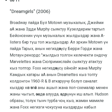
08 11
"Dreamgirls" (2006)
Broadway пайда Бул Motown музыкалык, Джейми
аА жана Эдди Murphy сыяктуу Кузелдерим тартып
Бейонсенин үчүн музыкалык жылдыздар жана А-
listers бир түш топ жылдыздар. Ал эркин Motown үн
пайда Тарых, анын негиздөөчүсү Берри Горди жана
Мотаун рекордс "жылдыз толгон келечекти ондочу
Marvelettes жана Сюпримислайк сыяктуу атактуу
кыз топтор. Foxx негиздөөчүсү ойнойт жана Murphy
Камдык катары аА анын Dreamettes кыз топту
колдонгон 1960-R & B аткаруучу болуп саналат.
кыздар көп өтпөй аны ашып жана поп-схемалар менен
жаны чыгып, өзөндөн алууда, өздөрүнүн иш алып. Hudson
образы, толук тынч турба чоң кыз, жаман мамиле
жана Foxx негизги чокусуна кыздарды кабыл