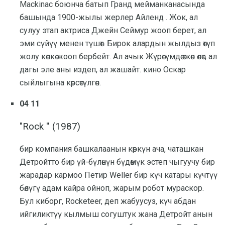
Mackinac боюнча батып Гранд мейманканасында
башында 1900-жылы жерлер Айленд . Жок, ал
сулуу этап актриса Джейн Сеймур жооп берет, ал
эми сүйүү менен түшөт. Бирок алардын жылдыз өтүп
жолу көпкө жооп бербейт. Ал ачык Жүрөгүмдө өткөн өлөт; ал
дагы эле аны издеп, ал жашайт. кино Оскар
сыйлыгына көрсөтүлгөн.
04 11
"Rock '' (1987)
бир компания башкалаанын көркүн ача, чаташкан
Детройтто бир үй-бүлөнүн бүдөмүк эстеп чыгуучу бир
жарадар кармоо Петир Weller бир күч катары күчтүү
бөлүгү адам кайра ойноп, жарым робот мураскор.
Бул киборг, Rocketeer, деп жабуусуз, күч абдан
ийгиликтүү кылмыш согуштук жана Детройт анын