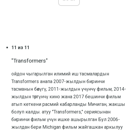
11 из 11
"Transformers"
ойдон чыгарылган илимий иш тасмалардын
Transformers анапа 2007-жылдын биринчи
тасманын бөлүгү, 2011-жылдын үчүнчү фильм, 2014-
жылдын төртүнчү кино жана 2017 бешинчи фильм
атып кеткени расмий кабарланды Мичиган, жакшы
болуп калды. атуу "Transformers," сериясынан
биринчи фильм үчүн ишке ашырылган Бул 2006-
жылдан бери Michigan фильм жайгашкан аркылуу