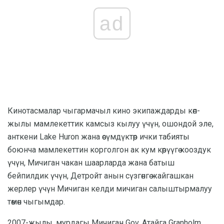
ad
Кинотасмалар чыгармачыл кино экипаждарды көп-
жылы мамлекеттик камсыз кылуу үчүн, ошондой эле,
анткени Lake Huron жана өсүмдүктөр ички табияты
боюнча мамлекеттин корголгон ак кум көрүүгө кооздук
үчүн, Мичиган чакан шаарларда жана батыш
бейпилдик үчүн, Детройт анын сүзгөнгө жайгашкан
жерлер үчүн Мичиган келди мичиган салыштырмалуу
төмөн чыгымдар.
2007-жылы, мурдагы Мичиган Gov. Атайга Granholm