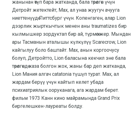
жанынан өтүп бара жатканда, бала төрөлгөн үчүн
Детройт жетектейт; Max, ал унаа жуугуч ачууга
ниеттенүүдө Питтсбург үчүн. Копенгаген, алар Lion
дээрлик жырткычтык менен аны traumatizes бир
кылмышкер зордуктап бир ай, түрмөгө жер. Мындан
ары Тасманын аталышы күлкүлүү Scarecrow, Lion
кайгылуу боло баштайт. Max, анын коргоочусу
болуп, Детройтто, Lion баласына кекчил эне бала
төрөлгөндө каза болгон жок, жаны бар деп жатканда,
Lion Мания алгач catatonia түшүп турат. Max, ал
жардам берүү үчүн кайтып келет убада
психиатриялык ооруканага, ага жардам берет.
фильм 1973 Канн кино майрамында Grand Prix
биргелешкен-лауреаты болду.