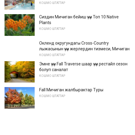
КОШМО ШТАТТАР
Сиздин Мичиган бейиш үчүн Топ 10 Native
Plants
КОШМО ШТАТТАР
Окленд округундагы Cross-Country
лыжасынын үчүн жерлердин тизмеси, Мичиган
КОШМО ШТАТТАР
Эмне үчүн Fall Traverse шаар үчүн рестайл сезон
болуп саналат
КОШМО ШТАТТАР
Fall Мичиган жалбырактар ​​Туры
КОШМО ШТАТТАР