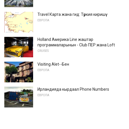
Travel Карта жана гид: Түркия киришүү
ЕВРОПА
Holland Америка Line жаштар
программаларынын - Club ПЕР жана Loft
CRUISES
Visiting Alet--Бен
ЕВРОПА
Ирландияда кырдаал Phone Numbers
ЕВРОПА