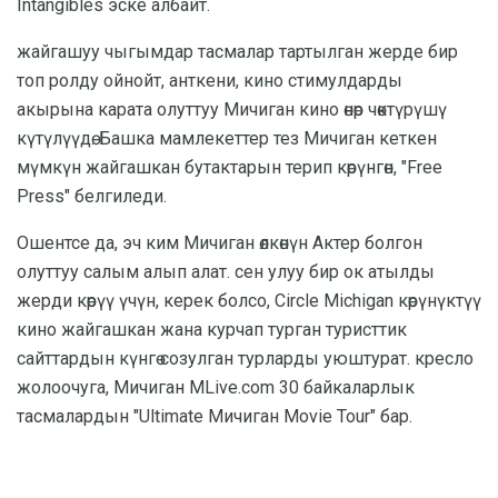
Intangibles эске албайт.
жайгашуу чыгымдар тасмалар тартылган жерде бир
топ ролду ойнойт, анткени, кино стимулдарды
акырына карата олуттуу Мичиган кино өнөр чөктүрүшү
күтүлүүдө. Башка мамлекеттер тез Мичиган кеткен
мүмкүн жайгашкан бутактарын терип көрүнгөн, "Free
Press" белгиледи.
Ошентсе да, эч ким Мичиган өлкөнүн Актер болгон
олуттуу салым алып алат. сен улуу бир ок атылды
жерди көрүү үчүн, керек болсо, Circle Michigan көрүнүктүү
кино жайгашкан жана курчап турган туристтик
сайттардын күнгө созулган турларды уюштурат. кресло
жолоочуга, Мичиган MLive.com 30 байкаларлык
тасмалардын "Ultimate Мичиган Movie Tour" бар.