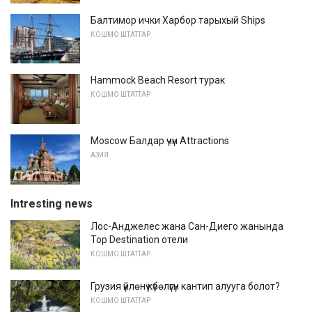
Балтимор ички Харбор тарыхый Ships
КОШМО ШТАТТАР
Hammock Beach Resort турак
КОШМО ШТАТТАР
Moscow Балдар үчүн Attractions
АЗИЯ
Intresting news
Лос-Анджелес жана Сан-Диего жанында
Top Destination отели
КОШМО ШТАТТАР
Грузия үйлөнүү күбөлүгүн кантип алууга болот?
КОШМО ШТАТТАР