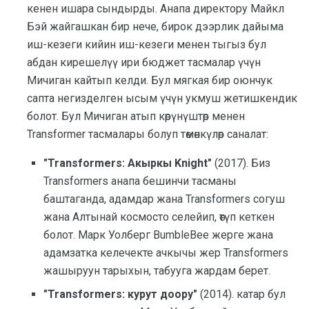
кенен ишара сындырды. Анапа директору Майкл
Бэй жайгашкан бир нече, бирок дээрлик дайыма
иш-кезеги кийин иш-кезеги менен тыгыз бул
абдан кирешелүү ири бюджет тасмалар үчүн
Мичиган кайтып келди. Бул мягкая бир оюнчук
сапта негизделген ысым үчүн укмуш жетишкендик
болот. Бул Мичиган атып көрүнүштөр менен
Transformer тасмалары болуп төмөнкүлөр саналат:
"Transformers: Акыркы Knight"
(2017).
Биз
Transformers анапа бешинчи тасманы
баштаганда, адамдар жана Transformers согуш
жана Алтынай космосто селейип, өтүп кеткен
болот. Марк Уолберг BumbleBee жерге жана
адамзатка келечекте ачкычы жер Transformers
жашыруун тарыхын, табууга жардам берет.
"Transformers: курут доору"
(2014).
катар бул