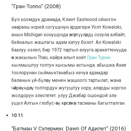
"Гран-Torino" (2008)
Бул коомдук драмада, Клинт Eastwood ойногон
нааразы корей согушунун ардагери Уолт Kowalski,
анын Michigan конушунда өзгөртүүлөрдү созула албайт,
бейкалыс жаштагы адам катуу болот. Ал Kowalski
баалуу ээлеп, бир 1972 тартып алууга аракеттенүүдө
өз жакынын Thao, кайра алып коёт
Гран Турин
кылмыштуу топтун кысымы астында. абышка Азия
тоолорунан сыймыктанабыз кечуа адамдар
баланын үй-бүлөсү менен жашоого тартылат, жана
чөйрөсүндөгү топтордун жугуштуу оору, аларды коргоо
жолдорун элестетет. улуу Джабар ошондой эле
ушул Алтын глобус-өзү көрсөткөн тасманы багытталган.
10 11
"Батман V Супермен: Dawn Of Адилет" (2016)