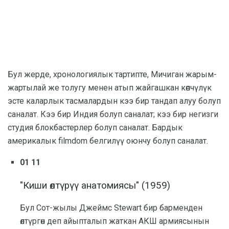
Бул жерде, хронологиялык тартипте, Мичиган жарым-
жартылай же толугу менен атып жайгашкан көпчүлүк
эсте каларлык тасмалардын кээ бир тандап алуу болуп
саналат. Кээ бир Индия болуп саналат; кээ бир негизги
студия блокбастерлер болуп саналат. Бардык
америкалык filmdom белгилүү оюнчу болуп саналат.
01 11
"Киши өлтүрүү анатомиясы" (1959)
Бул Сот-жылы Джеймс Stewart бир барменден
өлтүргөн деп айыпталып жаткан АКШ армиясынын