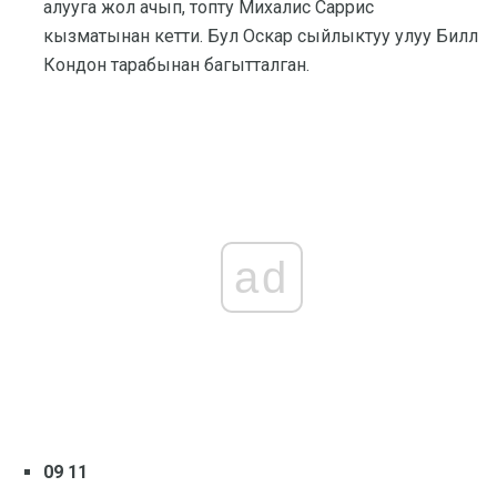
алууга жол ачып, топту Михалис Саррис
кызматынан кетти. Бул Оскар сыйлыктуу улуу Билл
Кондон тарабынан багытталган.
ad
09 11