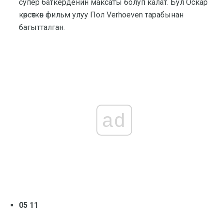
супер баткерденин максаты болуп калат. Бул Оскар
көрсөткөн фильм улуу Пол Verhoeven тарабынан
багытталган.
ad
05 11