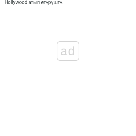
Hollywood атып өлтүрүштү.
ad