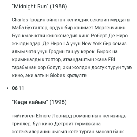
"Midnight Run" (1988)
Charles Гродин ойногон кепилдик секирип мурдагы
Mafia бухгалтер, ордун бир канимет Мергенчинин
Бул кызыктай кинокомедия кино Роберт Де Ниро
жылдыздар. Де Ниро LA үчүн New York бир семиз
алым чөнтөк үчүн Гродин ташуу керек. Бирок на
криминалдык топтор, атаандаштын жана FBI
тарабынан оор болуп, эки жолдон достук түрүн түзөт.
кино, эки алтын Globes көрсөтүлгөн.
06 11
"Көздөн кайым" (1998)
тийгизген Elmore Леонард романынын негизинде
триллер, бул кино Детройт түрмөгө жана
жетекчилеринин чыгып кете турган мансап банк