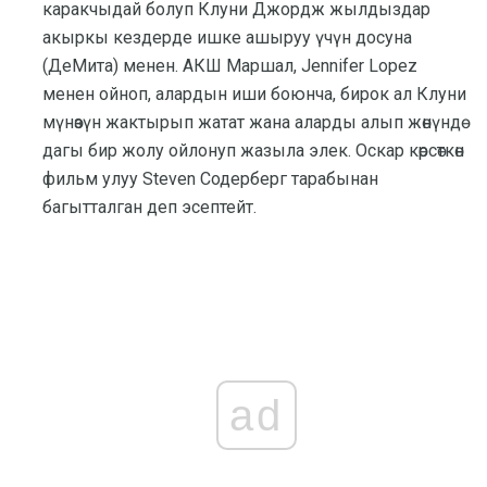
каракчыдай болуп Клуни Джордж жылдыздар
акыркы кездерде ишке ашыруу үчүн досуна
(ДеМита) менен. АКШ Маршал, Jennifer Lopez
менен ойноп, алардын иши боюнча, бирок ал Клуни
мүнөзүн жактырып жатат жана аларды алып жөнүндө
дагы бир жолу ойлонуп жазыла элек. Оскар көрсөткөн
фильм улуу Steven Содерберг тарабынан
багытталган деп эсептейт.
ad