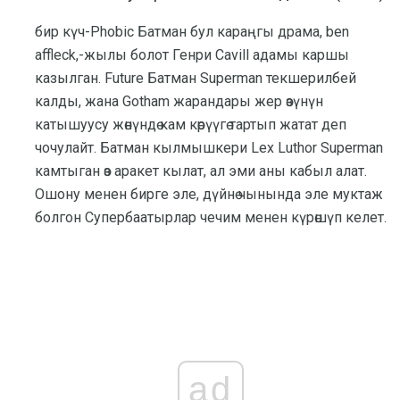
бир күч-Phobic Батман бул караңгы драма, ben
affleck,-жылы болот Генри Cavill адамы каршы
казылган. Future Батман Superman текшерилбей
калды, жана Gotham жарандары жер өзүнүн
катышуусу жөнүндө кам көрүүгө тартып жатат деп
чочулайт. Батман кылмышкери Lex Luthor Superman
камтыган өз аракет кылат, ал эми аны кабыл алат.
Ошону менен бирге эле, дүйнө чынында эле муктаж
болгон Супербаатырлар чечим менен күрөшүп келет.
ad