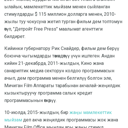
ылайык, мамлекеттик мыйзам менен сыйланган
стимулдарды $ 115 миллион долларга менен, 2010-
жылы туу чокусуна жетип турган фильм дем топтомун
өтүп, "Детройт Free Press" маалымат агенттиги
билдирет.
Кийинки губернатору Рик Снайдер, фильм дем берүү
боюнча чыгымдарды төмөндөтүү үчүн иштеген. Андан
кийин 21-декабрда, 2011-жылдын, Кино жана
санариптик медиа секторун колдоо программасын
ачып, дем программа менен белгилүү болгон эле,
Мичиган Film Аппараты тарабынан акчалай-жеңилдик
кызыктыруучу программа салык кредит
программасынын өткөрүү.
10-июлда, 2015-жылдын, бир
жаңы мамлекеттик
мыйзам
деп акча жеңилдик программасы жок жана
Мичиган Film Office мындан ары жаңы стимул