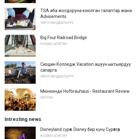
TSA аба жолдоруна коюлган талаптар жана
Advisements
TRIP ПЛАНДАШТЫРУУ
Big Four Railroad Bridge
КОШМО ШТАТТАР
Сиздин Колледж Vacation ашуун ыктыярдуу
сапарга
TRIP ПЛАНДАШТЫРУУ
Мюнхенде Hofbräuhaus - Restaurant Review
ЕВРОПА
Intresting news
Disneyland сүрөт: Disney бир күнү Сүрөттөр
КОШМО ШТАТТАР