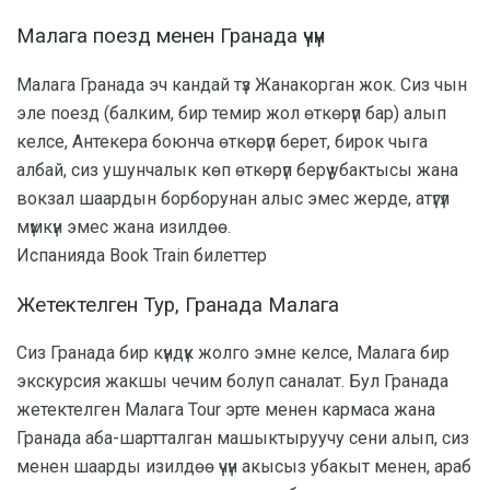
Малага поезд менен Гранада үчүн
Малага Гранада эч кандай түз Жанакорган жок. Сиз чын
эле поезд (балким, бир темир жол өткөрүп бар) алып
келсе, Антекера боюнча өткөрүп берет, бирок чыга
албай, сиз ушунчалык көп өткөрүп берүү убактысы жана
вокзал шаардын борборунан алыс эмес жерде, атүгүл
мүмкүн эмес жана изилдөө.
Испанияда Book Train билеттер
Жетектелген Тур, Гранада Малага
Сиз Гранада бир күндүк жолго эмне келсе, Малага бир
экскурсия жакшы чечим болуп саналат. Бул Гранада
жетектелген Малага Tour эрте менен кармаса жана
Гранада аба-шартталган машыктыруучу сени алып, сиз
менен шаарды изилдөө үчүн акысыз убакыт менен, араб