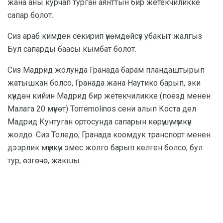
жана аны курчап турган аянттын бир жетекчиликке
сапар болот.
Сиз араб кимден секирип үнөмдөйсүз убакыт жалгыз
Бул сапарды баасы кымбат болот.
Сиз Мадрид жолунда Гранада барам пландаштырып
жатышкан болсо, Гранада жана Наутико барып, эки
күндөн кийин Мадрид бир жетекчиликке (поезд менен
Малага 20 мүнөт) Torremolinos сени алып Коста дел
Мадрид Кунтуган ортосунда сапарын көрүшү мүмкүн
жолдо. Сиз Толедо, Гранада коомдук транспорт менен
дээрлик мүмкүн эмес жолго барып келген болсо, бул
тур, өзгөчө, жакшы.