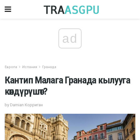
ad
Европа
Испания
Гранада
Кантип Малага Гранада кылууга
көндүрүшөт?
by Damian Корриган