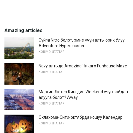
Amazing articles
Сүйгөн Nitro болот, эмне үчүн алты орик Улуу
Adventure Hypercoaster
КОШМО ШТАТТАР
Navy алтыда Amazing Чикаго Funhouse Maze
КОШМО ШТАТТАР
Мартин Лютер Кингдин Weekend үчүн кайдан
алууга болот? Away
КОШМО ШТАТТАР
Оклахома-Сити-октябрда кошуу Календар
КОШМО ШТАТТАР