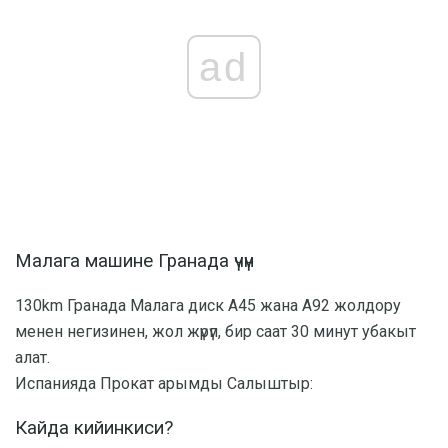
ad
Малага машине Гранада үчүн
130km Гранада Малага диск A45 жана A92 жолдору
менен негизинен, жол жүрүп, бир саат 30 минут убакыт
алат.
Испанияда Прокат арымды Салыштыр:
Кайда кийинкиси?