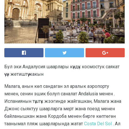
Бул эки Андалусия шаарлары күндүк космостук саякат
үчүн жетиштүү жакын
Малага, анын көп сандаган эл аралык аэропорту
менен, сенин эшик болуп саналат Andalusia менен .
Испаниянын түштүк жээгинде жайгашкан, Малага жана
Джонс сыяктуу шаарларга мерт жана поезд менен
байланышкан жана Кордоба менен бирге көптөгөн
таанымал пляж шаарларында жатат
Costa Del Sol
. Ал