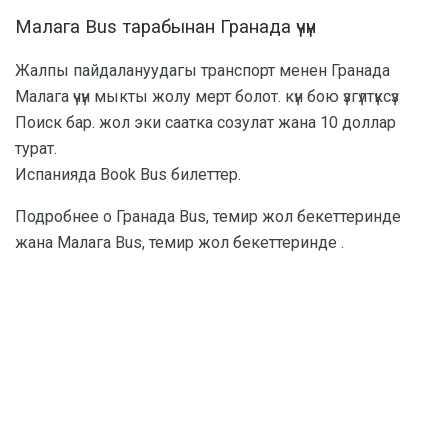
Малага Bus тарабынан Гранада үчүн
Жалпы пайдалануудагы транспорт менен Гранада
Малага үчүн мыкты жолу мерт болот. күн бою үзгүлтүксүз
Поиск бар. жол эки саатка созулат жана 10 доллар
турат.
Испанияда Book Bus билеттер.
Подробнее о Гранада Bus, темир жол бекеттеринде
жана Малага Bus, темир жол бекеттеринде .