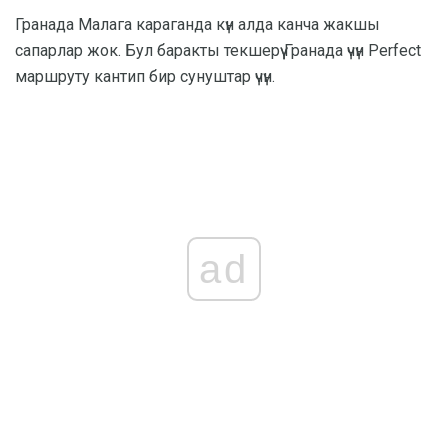
Гранада Малага караганда күн алда канча жакшы
сапарлар жок. Бул баракты текшерүү Гранада үчүн Perfect
маршруту кантип бир сунуштар үчүн.
ad