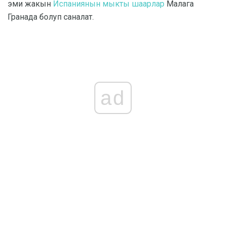
эми жакын
Испаниянын мыкты шаарлар
Малага
Гранада болуп саналат.
ad