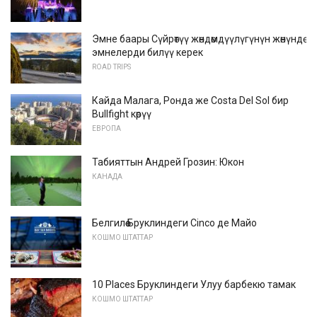
Эмне баары Сүйрөтүү жөндөмдүүлүгүнүн жөнүндө
эмнелерди билүү керек
ROAD TRIPS
Кайда Малага, Ронда же Costa Del Sol бир
Bullfight көрүү
ЕВРОПА
Табияттын Андрей Грозин: Юкон
КАНАДА
Белгилөө Бруклиндеги Cinco де Майо
КОШМО ШТАТТАР
10 Places Бруклиндеги Улуу барбекю тамак
КОШМО ШТАТТАР