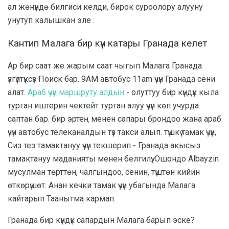
ал жөнүндө билгиси келди, бирок суроолору алууну
унутуп калышкан эле .
Кантип Малага бир күн катары Гранада келет
Ар бир саат же жарым саат чыгып Малага Гранада
үзгүлтүксүз Поиск бар. 9AM автобус 11am үчүн Гранада сени
алат.
Араб үчүн маршруту алдын
- олуттуу бир күндүк кыла
турган иштерин чектейт турган алуу үчүн көп учурда
саптан бар. бир эртең менен сапары брондоо жана араб
үчүн автобус телеканалдын түз такси алып. түшкү тамак үчүн,
Сиз тез тамактануу үчүн текшерип - Гранада акысыз
тамактануу маданияты менен белгилүү. Ошондо Albayzin
мусулман төрттөн, чалгындоо, сенин, түштөн кийин
өткөрүшөт. Анан кечки тамак үчүн убагында Малага
кайтарып Таанытма кармап.
Гранада бир күндүк сапардын Малага барып эске?