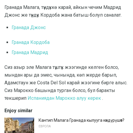
Гранада Малага, түндүккө карай, айкын чечим Мадрид
Джонс же түндүк Кордоба жана батыш болуп саналат.
Гранада Джонс
Гранада Кордоба
Гранада Мадрид
Сиз азыр эле Малага түштүк жээгинде келген болсо,
мындан ары да эмес, чынында, көп жерде барып,
Адамстаун же Costa Del Sol карай жээгине бирге алыс.
Сиз Марокко башында турган болсо, бул баракты
текшерип
Испаниядан Марокко алуу керек
.
Enjoy similar
Кантип Малага Гранада кылууга көндүрүшөт?
ЕВРОПА