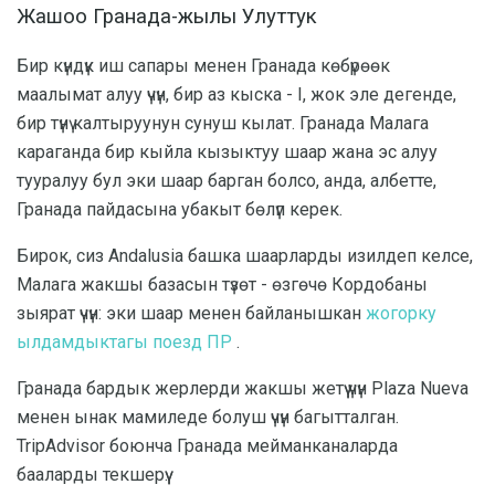
Жашоо Гранада-жылы Улуттук
Бир күндүк иш сапары менен Гранада көбүрөөк
маалымат алуу үчүн, бир аз кыска - I, жок эле дегенде,
бир түнү калтыруунун сунуш кылат. Гранада Малага
караганда бир кыйла кызыктуу шаар жана эс алуу
тууралуу бул эки шаар барган болсо, анда, албетте,
Гранада пайдасына убакыт бөлүп керек.
Бирок, сиз Andalusia башка шаарларды изилдеп келсе,
Малага жакшы базасын түзөт - өзгөчө Кордобаны
зыярат үчүн: эки шаар менен байланышкан
жогорку
ылдамдыктагы поезд ПР
.
Гранада бардык жерлерди жакшы жетүү үчүн Plaza Nueva
менен ынак мамиледе болуш үчүн багытталган.
TripAdvisor боюнча Гранада мейманканаларда
бааларды текшерүү.