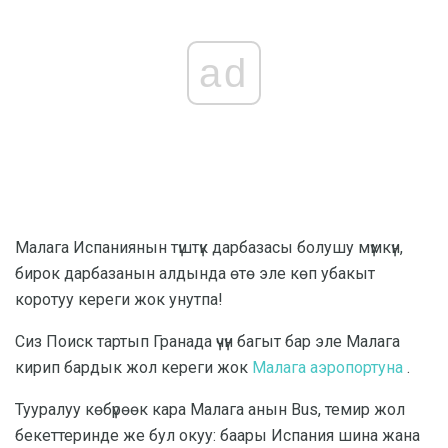
ad
Малага Испаниянын түштүк дарбазасы болушу мүмкүн,
бирок дарбазанын алдында өтө эле көп убакыт
коротуу кереги жок унутпа!
Сиз Поиск тартып Гранада үчүн багыт бар эле Малага
кирип бардык жол кереги жок
Малага аэропортуна
.
Тууралуу көбүрөөк кара Малага анын Bus, темир жол
бекеттеринде же бул окуу: баары Испания шина жана