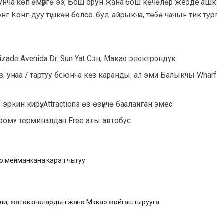
унча көп өмүргө ээ; Бош орун жана бош көчөлөр жерде аш
нг Конг-дуу түшкөн болсо, бул, айрыкча, төбө чачын тик тург
zade Avenida Dr. Sun Yat Сэн, Макао электрондук
s, унаа / тартуу боюнча көз каранды, ал эми Балыкчы Whar
ркин кирүү. Attractions өз-өзүнчө бааланган эмес
рому терминалдан Free алы автобус.
о мейманкана карап чыгуу
ли, жатаканалардын жана Макао жайгаштырууга