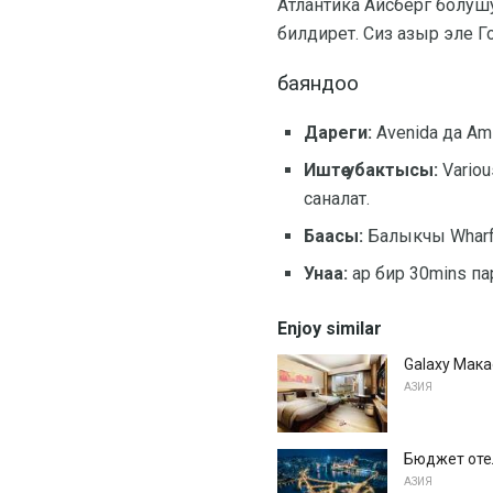
Атлантика Айсберг болуш
билдирет. Сиз азыр эле Го
баяндоо
Дареги:
Avenida да Ami
Иштөө убактысы:
Variou
саналат.
Баасы:
Балыкчы Wharf э
Унаа:
ар бир 30mins па
Enjoy similar
Galaxy Мака
АЗИЯ
Бюджет оте
АЗИЯ