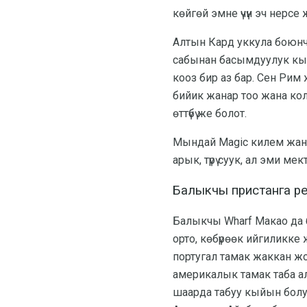
көйгөй эмне үчүн эч нерс
Алтын Кард уккула боюнча
сабынан басымдуулук кыла
кооз бир аз бар. Сен Ри
бийик жанар тоо жана кол
өттүбү же болот.
Мындай Magic килем жана
арык, түрү суук, ал эми ме
Балыкчы пристанга р
Балыкчы Wharf Макао да б
орто, көбүрөөк ийгиликке 
португал тамак жаккан ж
америкалык тамак таба ал
шаарда табуу кыйын болуш