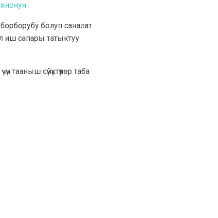
зинонун
.
ода борборубу болуп саналат
ал иш сапары татыктуу
 тааныш сүйүктүүлөр таба