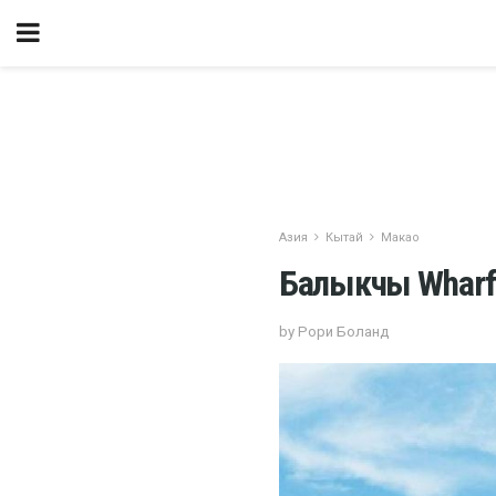
Азия
Кытай
Макао
Балыкчы Wharf
by Рори Боланд