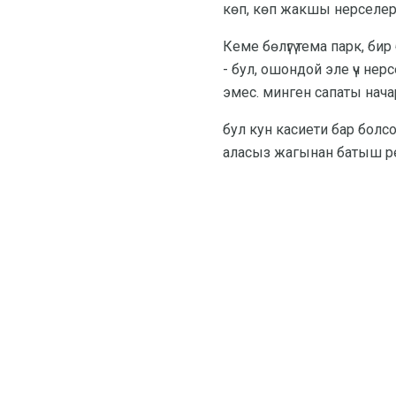
көп, көп жакшы нерселер
Кеме бөлүгү тема парк, бир 
- бул, ошондой эле үч нер
эмес. минген сапаты нача
бул кун касиети бар болсо
аласыз жагынан батыш ре