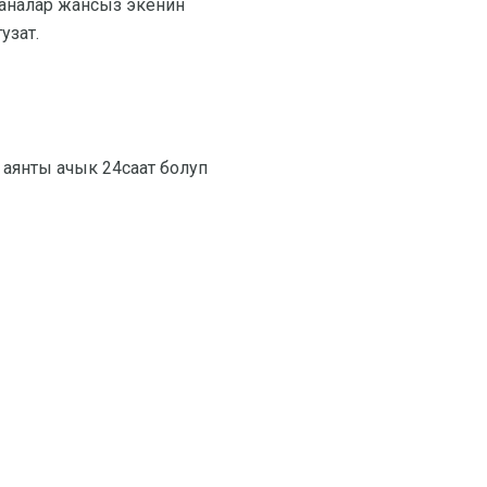
каналар жансыз экенин
узат.
f аянты ачык 24саат болуп