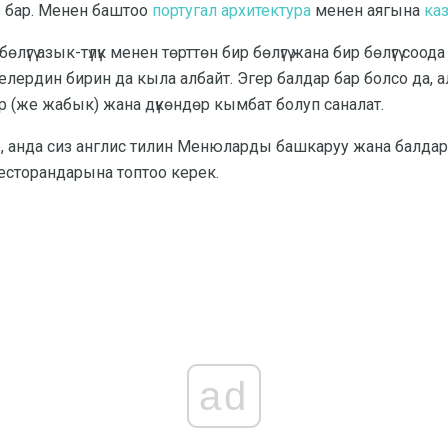
 бар. Менен баштоо
португал архитектура
менен аягына
ка
бөлүгү азык-түлүк менен төрттөн бир бөлүгү жана бир бөлүгү со
селердин бирин да кыла албайт. Эгер балдар бар болсо да, 
р (же жабык) жана дүкөндөр кымбат болуп саналат.
, анда сиз англис тилин Менюларды башкаруу жана балдар үчүн
сторандарына топтоо керек.
ad