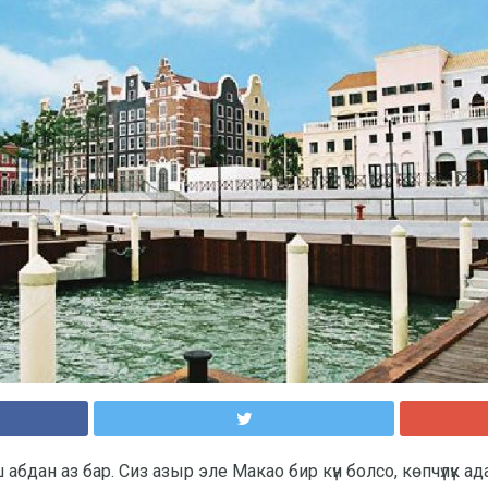
бдан аз бар. Сиз азыр эле Макао бир күн болсо, көпчүлүк ада