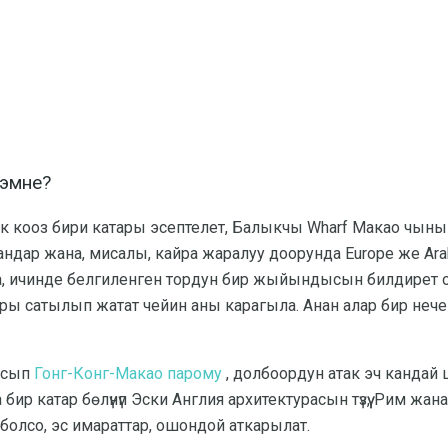
 эмне?
к кооз бири катары эсептелет, Балыкчы Wharf Макао чынын
андар жана, мисалы, кайра жаралуу доорунда Europe же Arab
, ичинде белгиленген тордун бир жыйындысын билдирет 
ары сатылып жатат чейин аны карагыла. Анан алар бир нече
асып
Гонг-Конг-Макао парому
, долбоордун атак эч кандай 
ир катар бөлүнүп Эски Англия архитектурасын түзүү, Рим жан
 болсо, эс имараттар, ошондой аткарылат.