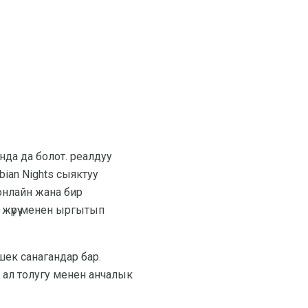
да да болот. реалдуу
ian Nights сыяктуу
онлайн жана бир
 жүрүү менен ыргытып
шек санагандар бар.
а ал толугу менен анчалык