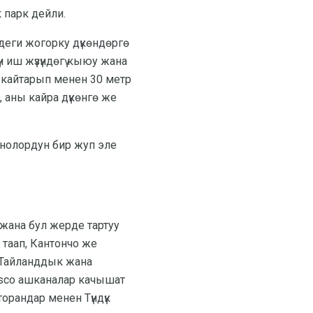
 парк дейли.
ндеги жогорку дүкөндөргө
н иш жүзүндөгү кыюу жана
 кайтарып менен 30 метр
 аны кайра дүкөнгө же
инолордун бир жуп эле
жана бул жерде тартуу
 таап, Кантончо же
, Тайланддык жана
esco ашканалар качышат
орандар менен Түндүк