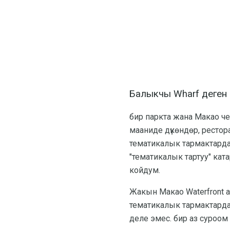
Балыкчы Wharf деген
бир паркта жана Макао че
мааниде дүкөндөр, рестор
тематикалык тармактарда
"тематикалык тартуу" кат
койдум.
Жакын Макао Waterfront 
тематикалык тармактарда б
деле эмес. бир аз суроом