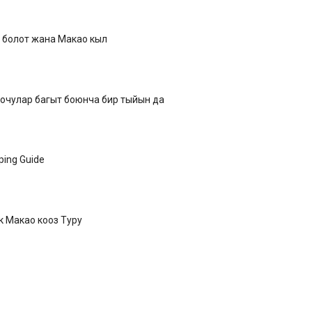
ү болот жана Макао кыл
очулар багыт боюнча бир тыйын да
ing Guide
к Макао кооз Туру