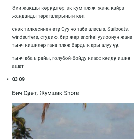
Эки жакшы көрүнүштөр: ак кум пляж, жана кайра
жанданды төрагаларынын көп.
снэк тилкесинен өтүп Суу чо таба аласыз, Sailboats,
windsurfers, студию, бир жер snorkel уулоонун жана
тынч кишилер гана пляж бардык ары алуу үчүн.
тынч аба ырайы, голубой-бойду класс көлдүн ишке
ашат.
03 09
Бич Сүрөт, Жумшак Shore