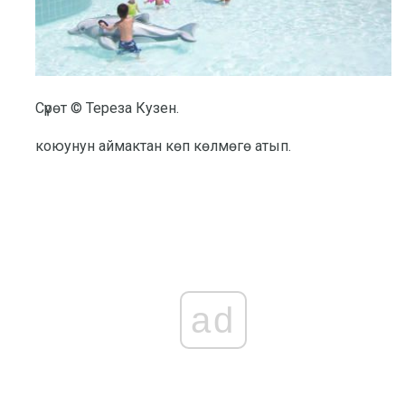
Сүрөт © Тереза ​​Кузен.
коюунун аймактан көп көлмөгө атып.
ad