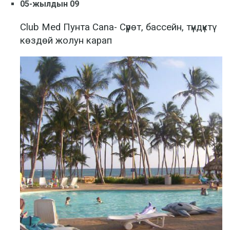
05-жылдын 09
Club Med Пунта Cana- Сүрөт, бассейн, түндүктү
көздөй жолун карап