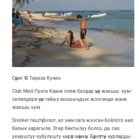
Сүрөт © Тереза ​​Кузен.
Club Med Пунта Каана пляж балдар үчүн жакшы: кум-
сепилдери үчүн тайыз акырындык жээгинде жана
жакшы кум.
Snorkel тиштүү болот, ал эми сага жээгин бойлото көп
балык карагыла. Эгер бактылуу болсо, да, сиз
укмуштуу кубулушту көрүп мүмкүн: Бүркүттүн нурларды.