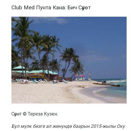
Club Med Пунта Кана: Бич Сүрөт
Сүрөт © Тереза ​​Кузен.
Бул мүлк бизге ал жөнүндө баарын 2015-жылы Оку