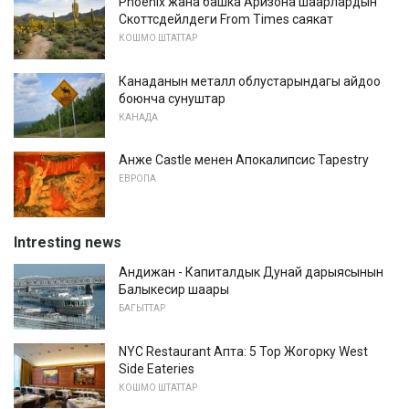
Phoenix жана башка Аризона шаарлардын
Скоттсдейлдеги From Times саякат
КОШМО ШТАТТАР
Канаданын металл облустарындагы айдоо
боюнча сунуштар
КАНАДА
Анже Castle менен Апокалипсис Tapestry
ЕВРОПА
Intresting news
Андижан - Капиталдык Дунай дарыясынын
Балыкесир шаары
БАГЫТТАР
NYC Restaurant Апта: 5 Top Жогорку West
Side Eateries
КОШМО ШТАТТАР