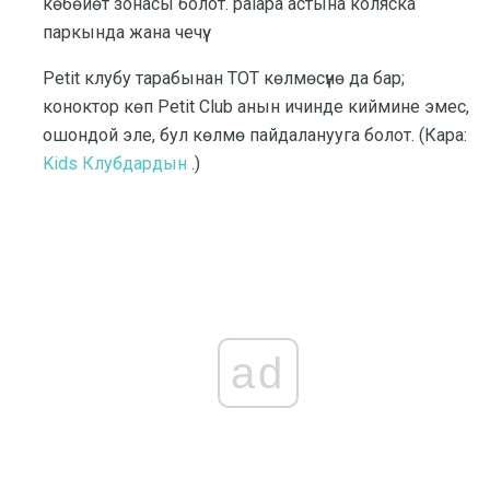
көбөйөт зонасы болот. palapa астына коляска
паркында жана чечүү.
Petit клубу тарабынан ТОТ көлмөсүнө да бар;
коноктор көп Petit Club анын ичинде киймине эмес,
ошондой эле, бул көлмө пайдаланууга болот. (Кара:
Kids Клубдардын
.)
ad