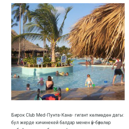
Бирок Club Med-Пунта-Кана- гигант көлмөдөн дагы:
бул жерде кичинекей балдар менен үй-бүлөлөр