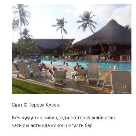
Сүрөт © Тереза ​​Кузен.
Кеч күнү түштөн кийин, жди. жогорку жабылган
чатыры астында кенен негизги бар.