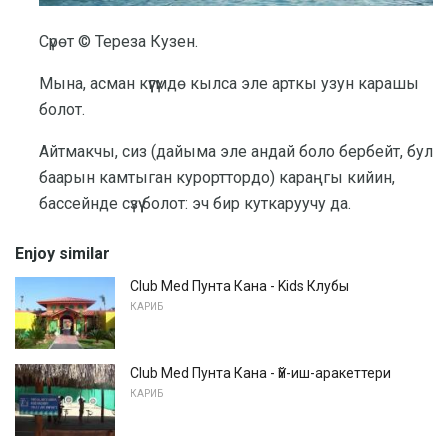
Сүрөт © Тереза ​​Кузен.
Мына, асман күүгүмдө кылса эле арткы узун карашы
болот.
Айтмакчы, сиз (дайыма эле андай боло бербейт, бул
баарын камтыган курорттордо) караңгы кийин,
бассейнде сүзүү болот: эч бир куткаруучу да.
Enjoy similar
Club Med Пунта Кана - Kids Клубы
КАРИБ
Club Med Пунта Кана - Үй-иш-аракеттери
КАРИБ