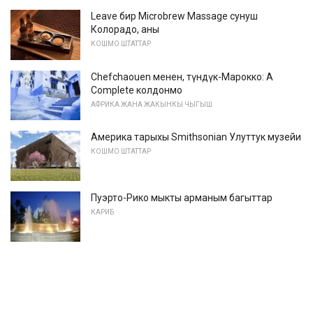
Leave бир Microbrew Massage сунуш
Колорадо, аны
КОШМО ШТАТТАР
Chefchaouen менен, түндүк-Марокко: A
Complete колдонмо
АФРИКА ЖАНА ЖАКЫНКЫ ЧЫГЫШ
Америка тарыхы Smithsonian Улуттук музейи
КОШМО ШТАТТАР
Пуэрто-Рико мыкты арманым багыттар
КАРИБ