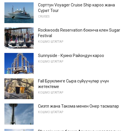
Сорттун Voyager Cruise Ship кароо жана
Сүрөт Tour
CRUISES
Rockwoods Reservation боюнча клен Sugar
Festival
КОШМО ШТАТТАР
Sunnyside - Куинз Райондун кароо
КОШМО ШТАТТАР
Fall Бруклинге Сыра сүйүүчүлөр үчүн
жетектеме
КОШМО ШТАТТАР
Сиэтл жана Такома менен Онер тасмалар
КОШМО ШТАТТАР