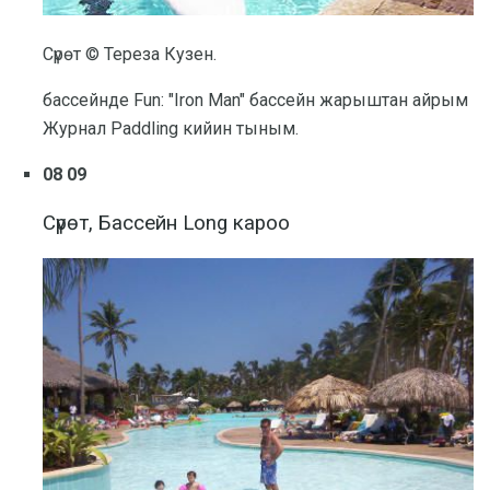
Сүрөт © Тереза ​​Кузен.
бассейнде Fun: "Iron Man" бассейн жарыштан айрым
Журнал Paddling кийин тыным.
08 09
Сүрөт, Бассейн Long кароо