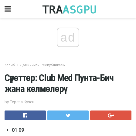
ad
Кариб
Доминикан Республикасы
Сүрөттөр: Club Med Пунта-Бич
жана көлмөлөрү
by Тереза ​​Кузен
01 09