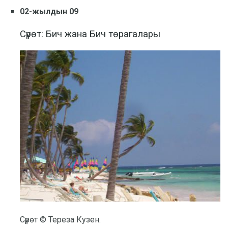
02-жылдын 09
Сүрөт: Бич жана Бич төрагалары
Сүрөт © Тереза ​​Кузен.