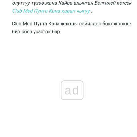
олуттуу-түзөө жана Кайра алынган Белгилей кетсек
Club Med Пунта Кана карап чыгуу
.
Club Med Пунта Кана жакшы сейилдеп бою жээкке
бир кооз участок бар.
ad