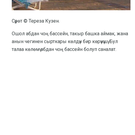
Сүрөт © Тереза ​​Кузен.
Ошол абдан чоң бассейн, такыр башка аймак, жана
анын чегинен сырткары көлдүн бир көрүнүшү. Бул
талаа көлөмү абдан чоң бассейн болуп саналат.